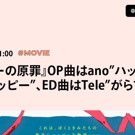
1:00
#MOVIE
ーの原罪』OP曲はano”ハ
ピー”、ED曲はTele”が