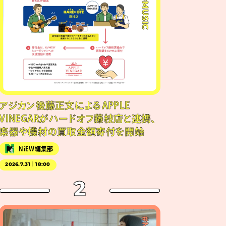
#MUSIC
アジカン後藤正文によるAPPLE
VINEGARがハードオフ藤枝店と連携、
楽器や機材の買取金額寄付を開始
NiEW編集部
2026.7.31｜18:00
2