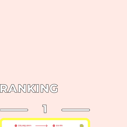
RANKING
1