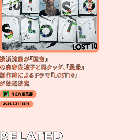
#MOVIE
横浜流星が『国宝』
の奥寺佐渡子と再タッグ、『最愛』
制作陣によるドラマ『LOST10』
が放送決定
NiEW編集部
2026.7.31｜15:16
RELATED