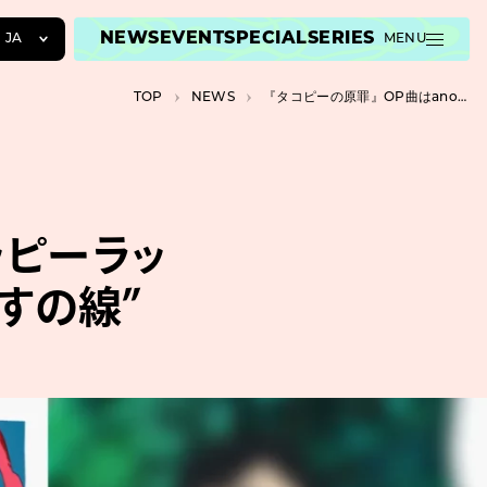
NEWS
EVENT
SPECIAL
SERIES
JA
MENU
JA
TOP
NEWS
『タコピーの原罪』OP曲はano”ハッピーラッキーチャッピー”、ED曲はTele”がらすの線”
EN
ZH
ッピーラッ
らすの線”