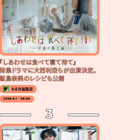
#MOVIE
『しあわせは食べて寝て待て』
特集ドラマに大西利空らが出演決定。
飯島奈美のレシピも公開
NiEW編集部
2026.8.1｜08:00
3