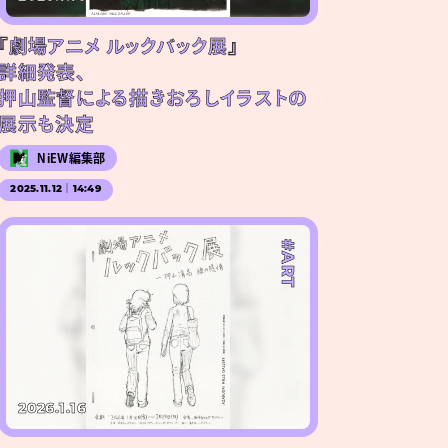
『劇場アニメ ルックバック展』
詳細発表、
押山監督による描きおろしイラストの
展示も決定
NiEW編集部
2025.11.12｜14:49
#ART
2026.1.16