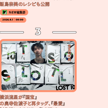
飯島奈美のレシピも公開
NiEW編集部
2026.8.1｜08:00
3
#MOVIE
横浜流星が『国宝』
の奥寺佐渡子と再タッグ、『最愛』