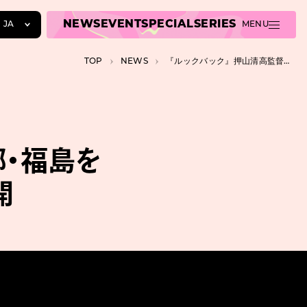
NEWS
EVENT
SPECIAL
SERIES
JA
MENU
JA
TOP
NEWS
『ルックバック』押山清高監督が故郷・福島を描いた短編アニメ『赤のキオク』公開
EN
ZH
郷・福島を
開