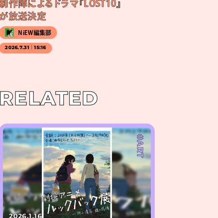
制作陣によるドラマ『LOST10』
が放送決定
NiEW編集部
2026.7.31｜15:16
RELATED
#ART
2026.1.16