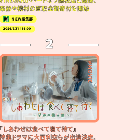
VINEGARがハードオフ藤枝店と連携、
楽器や機材の買取金額寄付を開始
NiEW編集部
2026.7.31｜18:00
2
#MOVIE
『しあわせは食べて寝て待て』
特集ドラマに大西利空らが出演決定。