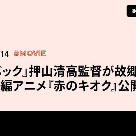
:14
#MOVIE
バック』押山清高監督が故
編アニメ『赤のキオク』公