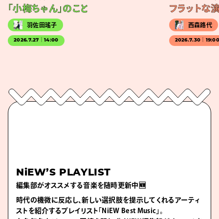
「小梅ちゃん」のこと
フラットな
羽佐田瑤子
西森路代
2026.7.27｜14:00
2026.7.30｜19:0
NiEW’S PLAYLIST
編集部がオススメする音楽を随時更新中🆕
時代の機微に反応し、新しい選択肢を提示してくれるアーティ
ストを紹介するプレイリスト「NiEW Best Music」。