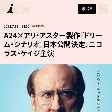
JA
JA
2024.7.25｜18:00
#MOVIE
EN
ZH
A24×アリ・アスター製作『ドリー
ム・シナリオ』日本公開決定、ニコ
ラス・ケイジ主演