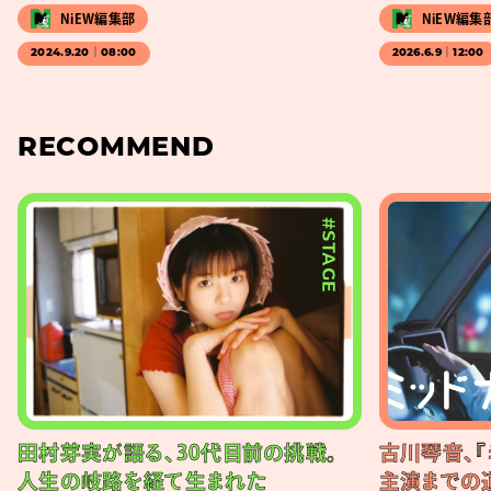
NiEW編集部
NiEW編集
2024.9.20｜08:00
2026.6.9｜12:00
RECOMMEND
#STAGE
田村芽実が語る、30代目前の挑戦。
古川琴音、『
人生の岐路を経て生まれた
主演までの