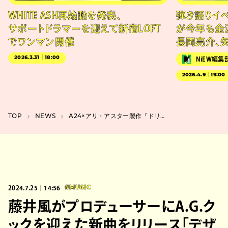
WHITE ASH再始動を発表、
弾き語りイベン
サポートドラマーを迎えて新宿LOFT
が今年も金
でワンマン開催
長岡亮介、
2026.3.31｜18:00
NiEW編集
2026.4.9｜19:00
TOP
NEWS
A24×アリ・アスター製作『ドリーム・シナリオ』日本公開決定、ニコラス・ケイジ主演
2024.7.25｜14:56
#MUSIC
藤井風がプロデューサーにA.G.ク
ックを迎えた新曲をリリース「デザ