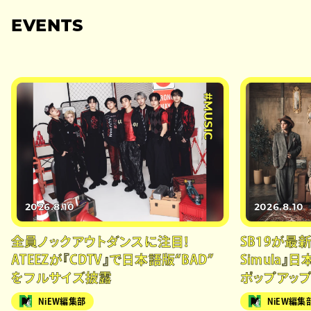
EVENTS
#MUSIC
2026.8.10
2026.8.10
全員ノックアウトダンスに注目！
SB19が最新
ATEEZが『CDTV』で日本語版“BAD”
Simula』
をフルサイズ披露
ポップアッ
NiEW編集部
NiEW編集