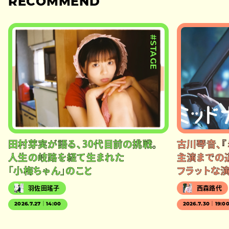
RECOMMEND
#STAGE
田村芽実が語る、30代目前の挑戦。
古川琴音、『
人生の岐路を経て生まれた
主演までの
「小梅ちゃん」のこと
フラットな
羽佐田瑤子
西森路代
2026.7.27｜14:00
2026.7.30｜19:0