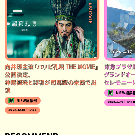
#MOVIE
2024.4.17
向井理主演『パリピ孔明 THE MOVIE』
東急プラザ
公開決定、
グランドオー
神尾楓珠と詩羽が司馬懿の末裔で出
セレモニー
演
NiEW編集
NiEW編集部
2024.4.17｜17:0
2024.12.18｜17:55