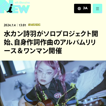
JA
JA
2024.7.4｜13:01
#MUSIC
EN
ZH
水カン詩羽がソロプロジェクト開
始、自身作詞作曲のアルバムリリ
ース＆ワンマン開催