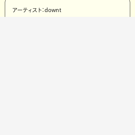
アーティスト：downt
タイトル：Underlight & Aftertime
フォーマット：VINYL LP
発売日：2024.10.9
品番：PLP-7408
定価：¥4,400(税抜¥4,000)
フォーマット：CASSETTE TAPE
発売日：2024.7.3
品番：PCT-38
定価：￥2,750(税抜¥2,500)
レーベル：P-VINE
p-vine.lnk.to/tmghLU
【Track List】