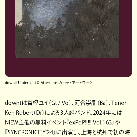
downt『Underlight & Aftertime』カセットアートワーク
downtは富樫ユイ（Gt / Vo）、河合崇晶（Ba）、Tener
Ken Robert（Dr）による3人組バンド。2024年には
NiEW主催の無料イベント『exPoP!!!!! Vol.163』や
『SYNCRONICITY’24』に出演し、上海と杭州で初の海