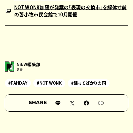
NOT WONK加藤が発案の「表現の交換市」を解体寸前
の苫小牧市民会館で10月開催
NiEW編集部
執筆
#FAHDAY
#NOT WONK
#踊ってばかりの国
SHARE