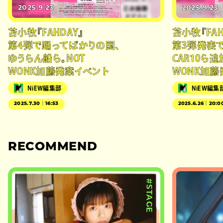
2025.9.23
2025.9.23
苫小牧『FAHDAY』
苫小牧『FAH
第4弾で踊ってばかりの国、
第3弾発表
ゆうらん船ら。NOT
CAR10ら追
WONK加藤発案イベント
WONK加藤
NiEW編集部
NiEW編集
2025.7.30｜16:53
2025.6.26｜20:0
RECOMMEND
#STAGE