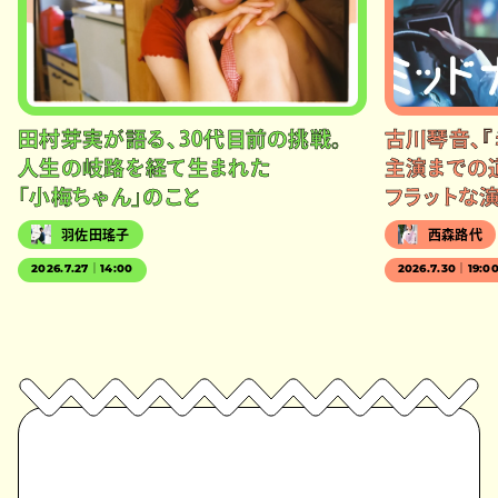
田村芽実が語る、30代目前の挑戦。
古川琴音、『
人生の岐路を経て生まれた
主演までの
「小梅ちゃん」のこと
フラットな
羽佐田瑤子
西森路代
2026.7.27｜14:00
2026.7.30｜19:0