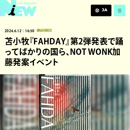
JA
JA
2024.6.12｜16:50
#MUSIC
EN
ZH
苫小牧『FAHDAY』第2弾発表で踊
ってばかりの国ら、NOT WONK加
藤発案イベント