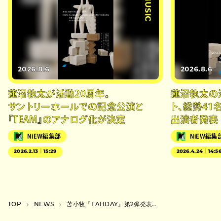
#MUSIC
2026.8.6
2026.8.6
蓮沼執太が活動20周年。
蓮沼執太の
サントリーホールでの記念公演と
ト、総勢41
『TEAM』のアナログ化が決定
出演者発表
NiEW編集部
NiEW編集
2026.2.13｜15:29
2026.4.24｜14:5
TOP
NEWS
苫小牧『FAHDAY』第2弾発表で踊ってばかりの国ら、NOT WONK加藤発案イベント