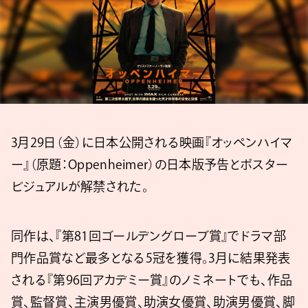
3月29日（金）に日本公開される映画『オッペンハイマ
ー』（原題：Oppenheimer）の日本版予告とポスター
ビジュアルが解禁された。
同作は、『第81回ゴールデングローブ賞』でドラマ部
門作品賞など最多となる5冠を獲得。3月に結果発表
される『第96回アカデミー賞』のノミネートでも、作品
賞、監督賞、主演男優賞、助演女優賞、助演男優賞、脚