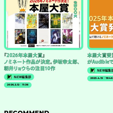
#BOOK
『2026年本屋大賞』
本屋大賞受
ノミネート作品が決定。伊坂幸太郎、
がAudibl
朝井リョウらの注目10作
NiEW編集
NiEW編集部
2025.4.15｜19:46
2026.2.12｜11:36