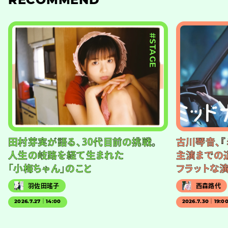
RECOMMEND
#STAGE
田村芽実が語る、30代目前の挑戦。
古川琴音、『
人生の岐路を経て生まれた
主演までの
「小梅ちゃん」のこと
フラットな
羽佐田瑤子
西森路代
2026.7.27｜14:00
2026.7.30｜19:0