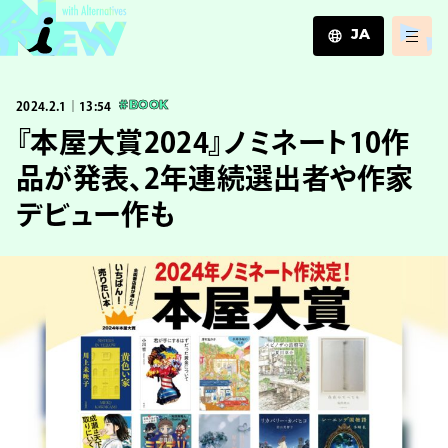
JA
JA
2024.2.1｜13:54
#BOOK
EN
ZH
『本屋大賞2024』ノミネート10作
品が発表、2年連続選出者や作家
デビュー作も