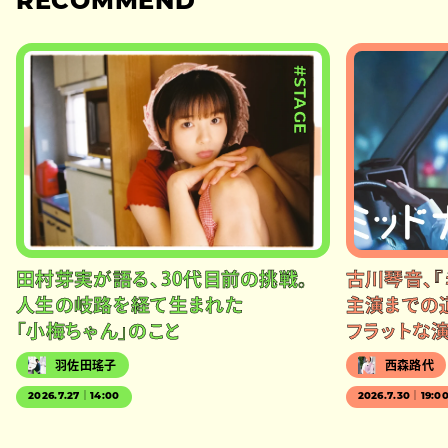
RECOMMEND
#STAGE
田村芽実が語る、30代目前の挑戦。
古川琴音、『
人生の岐路を経て生まれた
主演までの
「小梅ちゃん」のこと
フラットな
羽佐田瑤子
西森路代
2026.7.27｜14:00
2026.7.30｜19:0