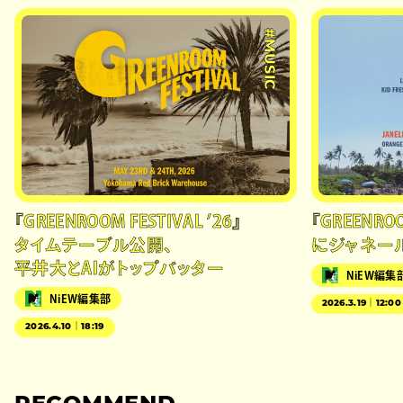
#MUSIC
『GREENROOM FESTIVAL ’26』
『GREENROO
タイムテーブル公開、
にジャネー
平井大とAIがトップバッター
NiEW編集
NiEW編集部
2026.3.19｜12:00
2026.4.10｜18:19