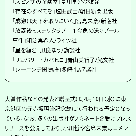
「スピノザの診察室」夏川草介/水鈴社
「存在のすべてを」塩田武士/朝日新聞出版
「成瀬は天下を取りにいく」宮島未奈/新潮社
「放課後ミステリクラブ １金魚の泳ぐプール
事件」知念実希人/ライツ社
「星を編む」凪良ゆう/講談社
「リカバリー・カバヒコ」青山美智子/光文社
「レーエンデ国物語」多崎礼/講談社
大賞作品などの発表と贈呈式は、4月10日（水）に東
京港区の元赤坂明治記念館にて行われる予定となっ
ている。なお、多くの出版社がノミネートを受けプレス
リリースを公開しており、小川哲や宮島未奈はコメン