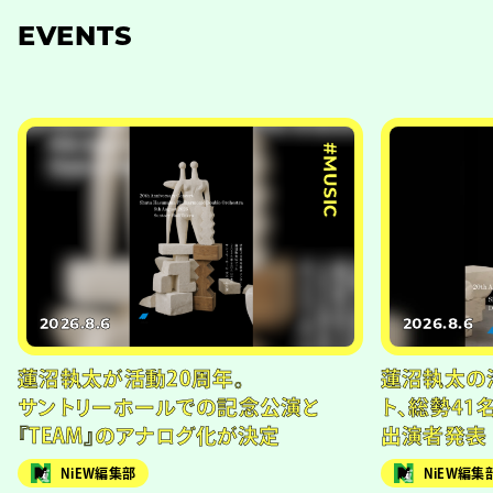
EVENTS
#MUSIC
2026.8.6
2026.8.6
蓮沼執太が活動20周年。
蓮沼執太の
サントリーホールでの記念公演と
ト、総勢41
『TEAM』のアナログ化が決定
出演者発表
NiEW編集部
NiEW編集