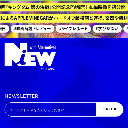
『キングダム 魂の決戦』公開記念PV解禁！ 本編映像を初公開
るAPPLE VINEGARがハードオフ藤枝店と連携、楽器や機
日
#映画解説 / レビュー
#ライブレポート
#学びが深い
#
NEWSLETTER
ENTER