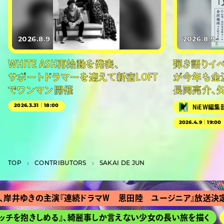
2026.8.9
2026.8.9
WHITE ASH再始動を発表、
弾き語りイベン
サポートドラマーを迎えて新宿LOFT
が今年も金
でワンマン開催
長岡亮介、
2026.3.31｜18:00
NiEW編集
2026.4.9｜19:00
TOP
C­O­N­T­R­I­B­U­T­O­R­S
SAKAI DE JUN
井ゆきの主演『連続ドラマＷ 恩田陸 ユージニア』放送決定
チを抱きしめる』、綺麗事しか言えない少女の長い旅を描く
H