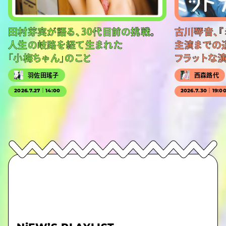
田村芽実が語る、30代目前の挑戦。
古川琴音、『
人生の岐路を経て生まれた
主演までの
「小梅ちゃん」のこと
フラットな
羽佐田瑤子
西森路代
2026.7.27｜14:00
2026.7.30｜19:0