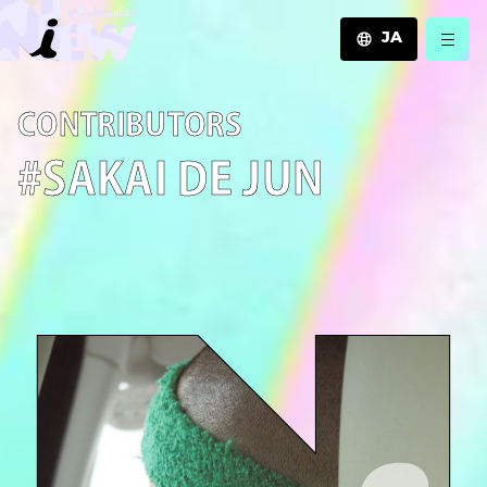
JA
JA
C­O­N­T­R­I­B­U­T­O­R­S
EN
ZH
#SAKAI DE JUN