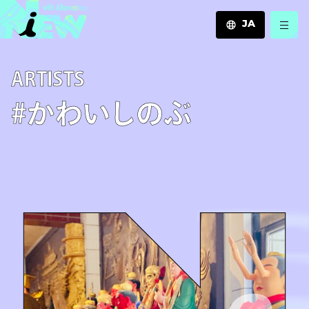
JA
JA
A­R­T­I­S­T­S
EN
ZH
#かわいしのぶ