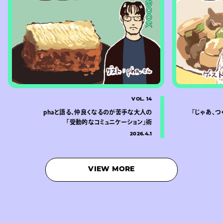
#BOOK
VOL. 14
phaと語る、仲良くなるのが苦手な大人の
『じゃあ、つ
「受動的なコミュニケーション」術
2026.4.1
VIEW MORE