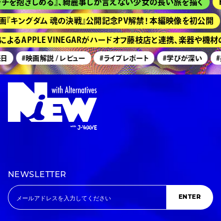
チを抱きしめる』、綺麗事しか言えない少女の長い旅を描く
H
『キングダム 魂の決戦』公開記念PV解禁！ 本編映像を初公開
るAPPLE VINEGARがハードオフ藤枝店と連携、楽器や機
日
#映画解説 / レビュー
#ライブレポート
#学びが深い
#美
NEWSLETTER
ENTER