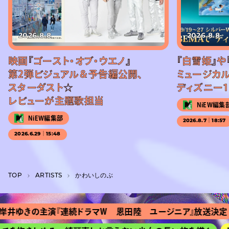
2026.8.8
2026.8.8
映画『ゴースト・オブ・ウエノ』
『白雪姫』や
第2弾ビジュアル＆予告編公開、
ミュージカル
スターダスト☆
ディズニー1
レビューが主題歌担当
NiEW編集
NiEW編集部
2026.8.7｜18:57
2026.6.29｜15:48
TOP
A­R­T­I­S­T­S
かわいしのぶ
井ゆきの主演『連続ドラマＷ 恩田陸 ユージニア』放送決定