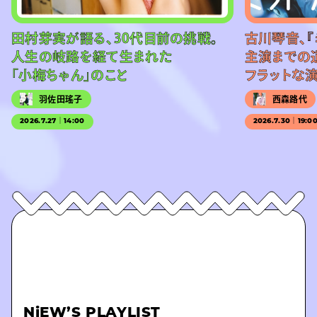
田村芽実が語る、30代目前の挑戦。
古川琴音、『
人生の岐路を経て生まれた
主演までの
「小梅ちゃん」のこと
フラットな
羽佐田瑤子
西森路代
2026.7.27｜14:00
2026.7.30｜19:0
NiEW’S PLAYLIST