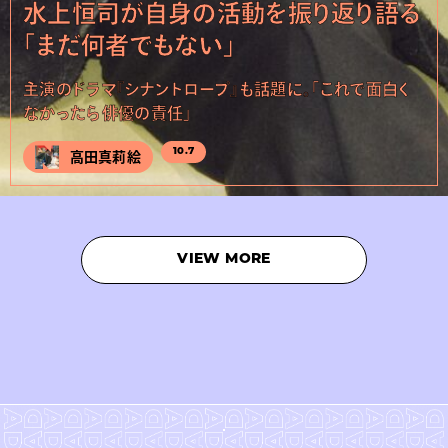
水上恒司が自身の活動を振り返り語る
「まだ何者でもない」
主演のドラマ『シナントロープ』も話題に。「これで面白く
なかったら俳優の責任」
10.7
高田真莉絵
VIEW MORE