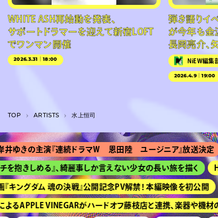
WHITE ASH再始動を発表、
弾き語りイベン
サポートドラマーを迎えて新宿LOFT
が今年も金
でワンマン開催
長岡亮介、
2026.3.31｜18:00
NiEW編集
2026.4.9｜19:00
TOP
A­R­T­I­S­T­S
水上恒司
ゆきの主演『連続ドラマＷ 恩田陸 ユージニア』放送決定
を抱きしめる』、綺麗事しか言えない少女の長い旅を描く
HI
キングダム 魂の決戦』公開記念PV解禁！ 本編映像を初公開
るAPPLE VINEGARがハードオフ藤枝店と連携、楽器や機材