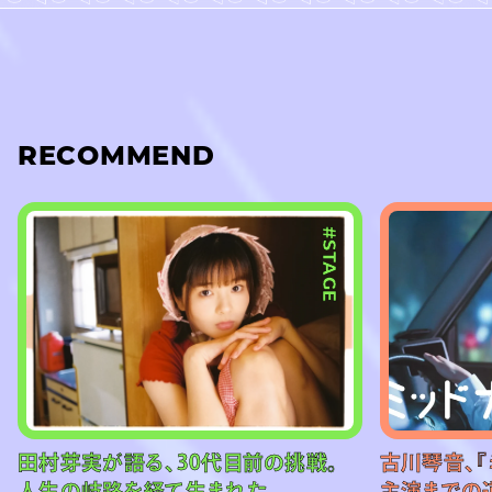
RECOMMEND
#STAGE
田村芽実が語る、30代目前の挑戦。
古川琴音、『
人生の岐路を経て生まれた
主演までの