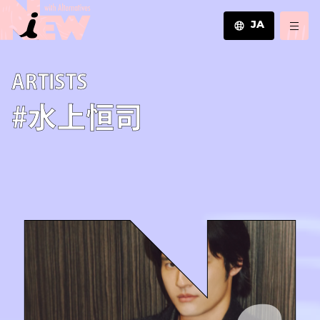
JA
JA
A­R­T­I­S­T­S
EN
ZH
#水上恒司