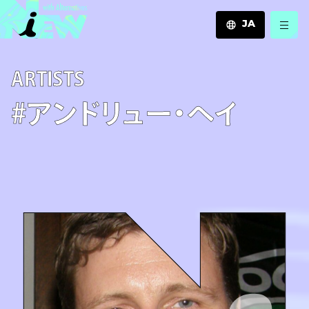
JA
JA
A­R­T­I­S­T­S
EN
ZH
#アンドリュー・ヘイ