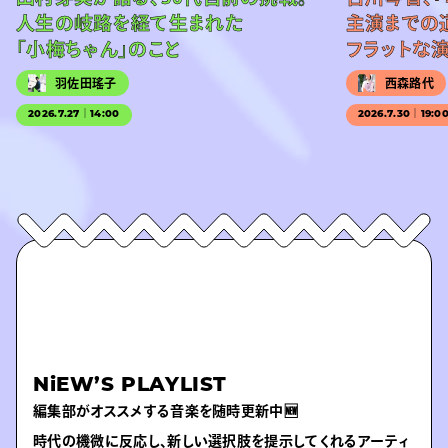
人生の岐路を経て生まれた
主演までの
「小梅ちゃん」のこと
フラットな
羽佐田瑤子
西森路代
2026.7.27｜14:00
2026.7.30｜19:0
NiEW’S PLAYLIST
編集部がオススメする音楽を随時更新中🆕
時代の機微に反応し、新しい選択肢を提示してくれるアーティ