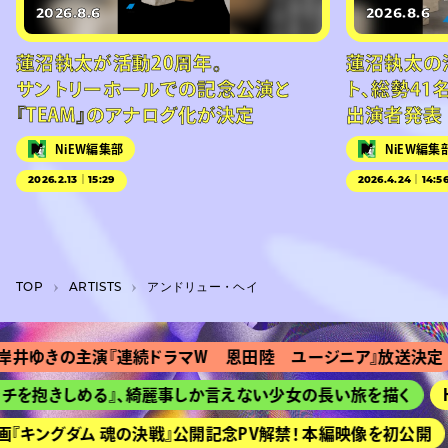
2026.8.6
2026.8.6
蓮沼執太が活動20周年。
蓮沼執太の
サントリーホールでの記念公演と
ト、総勢41
『TEAM』のアナログ化が決定
出演者発表
NiEW編集部
NiEW編集
2026.2.13｜15:29
2026.4.24｜14:5
TOP
A­R­T­I­S­T­S
アンドリュー・ヘイ
井ゆきの主演『連続ドラマＷ 恩田陸 ユージニア』放送決定
を抱きしめる』、綺麗事しか言えない少女の長い旅を描く
HI
『キングダム 魂の決戦』公開記念PV解禁！ 本編映像を初公開