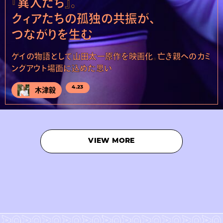
『異人たち』。
クィアたちの孤独の共振が、
つながりを生む
ゲイの物語として山田太一原作を映画化。亡き親へのカミ
ングアウト場面に込めた思い
4.23
木津毅
VIEW MORE