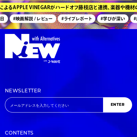
るAPPLE VINEGARがハードオフ藤枝店と連携、楽器や機材
#映画解説 / レビュー
#ライブレポート
#学びが深い
#美
NEWSLETTER
ENTER
CONTENTS