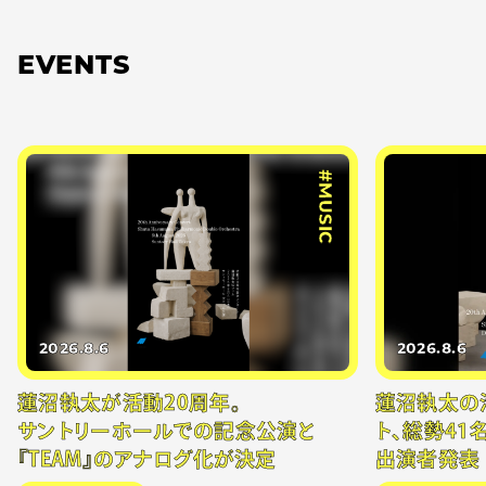
EVENTS
#MUSIC
2026.8.6
2026.8.6
蓮沼執太が活動20周年。
蓮沼執太の
サントリーホールでの記念公演と
ト、総勢41
『TEAM』のアナログ化が決定
出演者発表