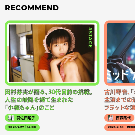
RECOMMEND
#STAGE
田村芽実が語る、30代目前の挑戦。
古川琴音、『
人生の岐路を経て生まれた
主演までの
「小梅ちゃん」のこと
フラットな
羽佐田瑤子
西森路代
2026.7.27｜14:00
2026.7.30｜19:0