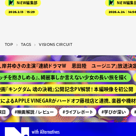
NiEW編集部
NiEW編集
2026.2.13｜15:29
2026.4.24｜14:5
TOP
T­A­G­S
VISIONS CIRCUIT
岸井ゆきの主演『連続ドラマＷ 恩田陸 ユージニア』放送決定
ッチを抱きしめる』、綺麗事しか言えない少女の長い旅を描く
画『キングダム 魂の決戦』公開記念PV解禁！ 本編映像を初公開
よるAPPLE VINEGARがハードオフ藤枝店と連携、楽器や機
来日
#映画解説 / レビュー
#ライブレポート
#学びが深い
#