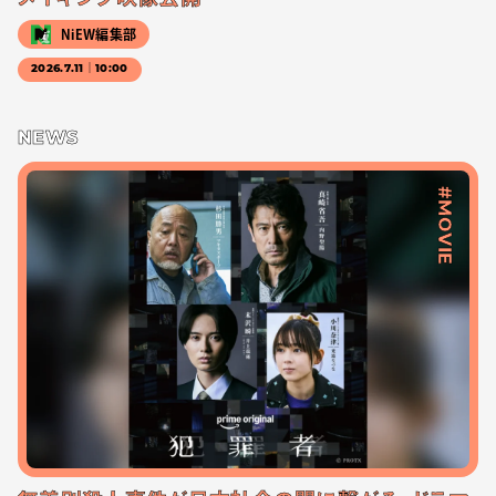
NiEW編集部
2026.7.11｜10:00
NEWS
#MOVIE