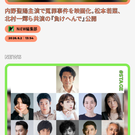
内野聖陽主演で冤罪事件を映画化。松本若菜、
北村一輝ら共演の『負けへんで』公開
NiEW編集部
2026.6.2｜13:54
NEWS
#STAGE