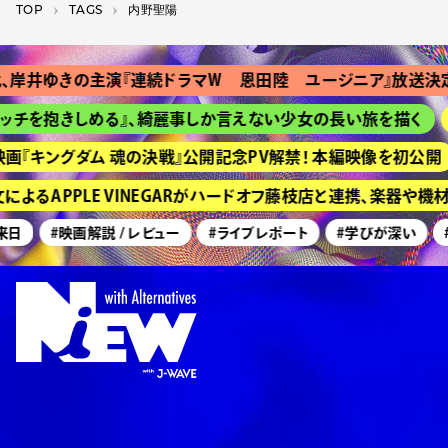
TOP
T­A­G­S
内野聖陽
井ゆきの主演『連続ドラマＷ 恩田陸 ユージニア』放送決定
を抱きしめる』、綺麗事しか言えない少女の長い旅を描く
HI
『キングダム 魂の決戦』公開記念PV解禁！ 本編映像を初公開
るAPPLE VINEGARがハードオフ藤枝店と連携、楽器や機材
日
#映画解説 / レビュー
#ライブレポート
#学びが深い
#美