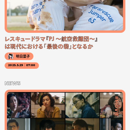
レスキュードラマ『PJ ～航空救難団～』
は現代における「最後の砦」となるか
明日菜子
2025.5.29｜07:00
NEWS
#MOVIE