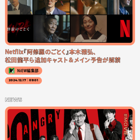
Netflix『阿修羅のごとく』本木雅弘、
松田龍平ら追加キャスト＆メイン予告が解禁
NiEW編集部
2024.12.17｜09:01
NEWS
#MOVIE