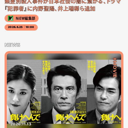
無差別殺人事件が日本社会の闇に繋がる、ドラマ
『犯罪者』に内野聖陽、井上瑞稀ら追加
NiEW編集部
2026.6.25｜10:00
NEWS
#MOVIE
2026.11.13