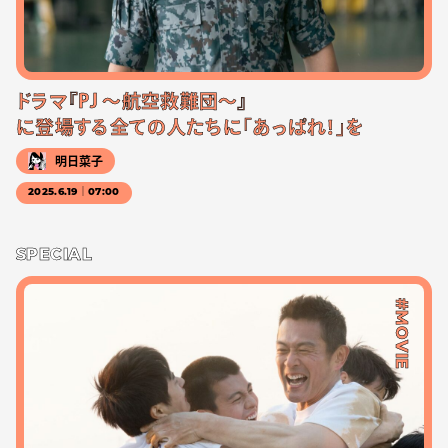
ドラマ『PJ ～航空救難団～』
に登場する全ての人たちに「あっぱれ！」を
明日菜子
2025.6.19｜07:00
SPECIAL
#MOVIE