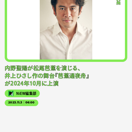
内野聖陽が松尾芭蕉を演じる、
井上ひさし作の舞台『芭蕉通夜舟』
が2024年10月に上演
NiEW編集部
2023.11.3｜06:00