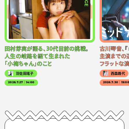
田村芽実が語る、30代目前の挑戦。
古川琴音、『
人生の岐路を経て生まれた
主演までの
「小梅ちゃん」のこと
フラットな
羽佐田瑤子
西森路代
2026.7.27｜14:00
2026.7.30｜19:0