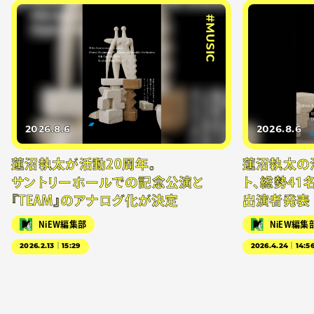
#MUSIC
2026.8.6
2026.8.6
蓮沼執太が活動20周年。
蓮沼執太の
サントリーホールでの記念公演と
ト、総勢41
『TEAM』のアナログ化が決定
出演者発表
NiEW編集部
NiEW編集
2026.2.13｜15:29
2026.4.24｜14:5