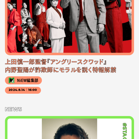
上田慎一郎監督『アングリースクワッド』
内野聖陽が詐欺師にモラルを説く特報解禁
NiEW編集部
2024.8.14｜16:00
NEWS
#STAGE