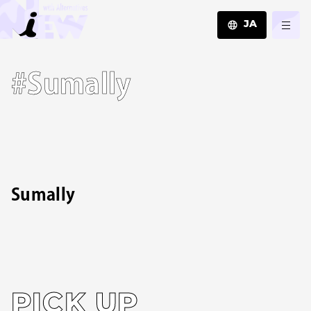
JA
JA
#Sumally
EN
ZH
Sumally
PICK UP