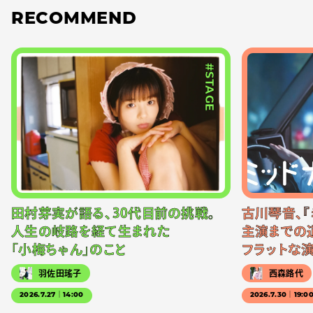
RECOMMEND
#STAGE
田村芽実が語る、30代目前の挑戦。
古川琴音、『
人生の岐路を経て生まれた
主演までの
「小梅ちゃん」のこと
フラットな
羽佐田瑤子
西森路代
2026.7.27｜14:00
2026.7.30｜19:0