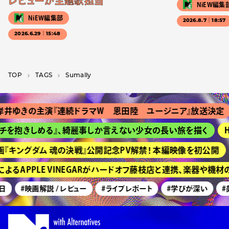
レビューが主題歌担当
NiEW編集
NiEW編集部
2026.8.7｜18:57
2026.6.29｜15:48
TOP
T­A­G­S
Sumally
井ゆきの主演『連続ドラマＷ 恩田陸 ユージニア』放送決定
チを抱きしめる』、綺麗事しか言えない少女の長い旅を描く
H
『キングダム 魂の決戦』公開記念PV解禁！ 本編映像を初公開
るAPPLE VINEGARがハードオフ藤枝店と連携、楽器や機
日
#映画解説 / レビュー
#ライブレポート
#学びが深い
#美