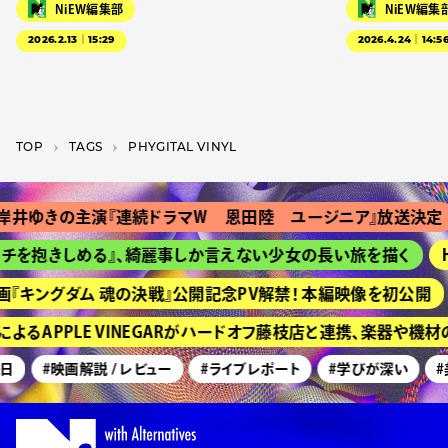
NiEW編集部
NiEW編集
2026.2.13｜15:29
2026.4.24｜14:5
TOP
T­A­G­S
PHYGITAL VINYL
井ゆきの主演『連続ドラマＷ 恩田陸 ユージニア』放送決定
チを抱きしめる』、綺麗事しか言えない少女の長い旅を描く
H
『キングダム 魂の決戦』公開記念PV解禁！ 本編映像を初公開
よるAPPLE VINEGARがハードオフ藤枝店と連携、楽器や機
日
#映画解説 / レビュー
#ライブレポート
#学びが深い
#