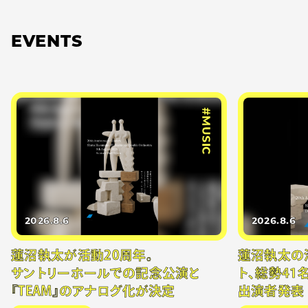
EVENTS
#MUSIC
2026.8.6
2026.8.6
蓮沼執太が活動20周年。
蓮沼執太の
サントリーホールでの記念公演と
ト、総勢41
『TEAM』のアナログ化が決定
出演者発表