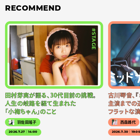
RECOMMEND
#STAGE
田村芽実が語る、30代目前の挑戦。
古川琴音、『
人生の岐路を経て生まれた
主演までの
「小梅ちゃん」のこと
フラットな
羽佐田瑤子
西森路代
2026.7.27｜14:00
2026.7.30｜19:0