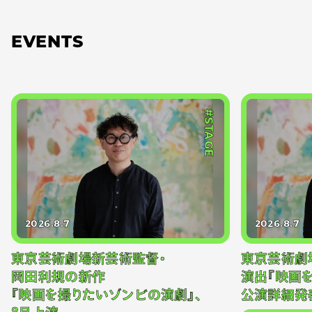
EVENTS
#STAGE
2026.8.7
2026.8.7
東京芸術劇場新芸術監督・
東京芸術劇
岡田利規の新作
演出『映画
『映画を撮りたいゾンビの演劇』、
公演詳細発