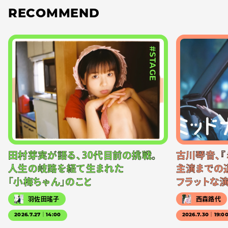
RECOMMEND
#STAGE
田村芽実が語る、30代目前の挑戦。
古川琴音、『
人生の岐路を経て生まれた
主演までの
「小梅ちゃん」のこと
フラットな
羽佐田瑤子
西森路代
2026.7.27｜14:00
2026.7.30｜19:0