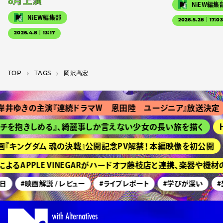
8月上演
NiEW編集
NiEW編集部
2026.5.28｜17:0
2026.4.8｜13:17
TOP
T­A­G­S
岡沢高宏
井ゆきの主演『連続ドラマＷ 恩田陸 ユージニア』放送決定
チを抱きしめる』、綺麗事しか言えない少女の長い旅を描く
H
『キングダム 魂の決戦』公開記念PV解禁！ 本編映像を初公開
るAPPLE VINEGARがハードオフ藤枝店と連携、楽器や機
日
#映画解説 / レビュー
#ライブレポート
#学びが深い
#美