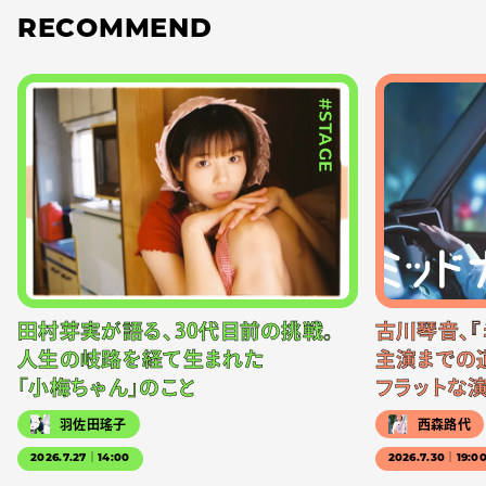
RECOMMEND
#STAGE
田村芽実が語る、30代目前の挑戦。
古川琴音、『
人生の岐路を経て生まれた
主演までの
「小梅ちゃん」のこと
フラットな
羽佐田瑤子
西森路代
2026.7.27｜14:00
2026.7.30｜19:0