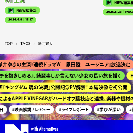
8月上演
NiEW編集
NiEW編集部
2026.5.28｜17:0
2026.4.8｜13:17
TOP
T­A­G­S
味元耀大
井ゆきの主演『連続ドラマＷ 恩田陸 ユージニア』放送決定
チを抱きしめる』、綺麗事しか言えない少女の長い旅を描く
H
『キングダム 魂の決戦』公開記念PV解禁！ 本編映像を初公開
るAPPLE VINEGARがハードオフ藤枝店と連携、楽器や機
日
#映画解説 / レビュー
#ライブレポート
#学びが深い
#美