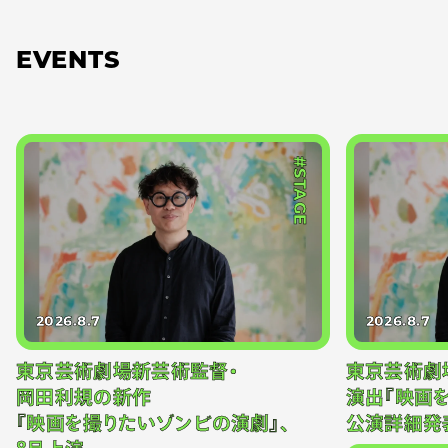
EVENTS
#STAGE
2026.8.7
2026.8.7
東京芸術劇場新芸術監督・
東京芸術劇
岡田利規の新作
演出『映画
『映画を撮りたいゾンビの演劇』、
公演詳細発