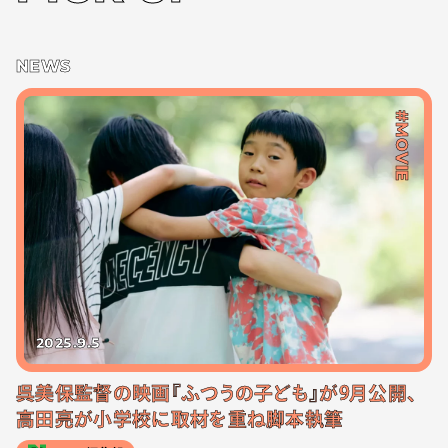
NEWS
#MOVIE
2025.9.5
呉美保監督の映画『ふつうの子ども』が9月公開、
高田亮が小学校に取材を重ね脚本執筆