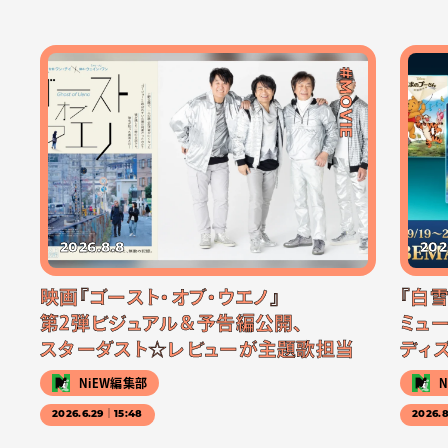
#MOVIE
2026.8.8
202
映画『ゴースト・オブ・ウエノ』
『白
第2弾ビジュアル＆予告編公開、
ミュー
スターダスト☆レビューが主題歌担当
ディ
NiEW編集部
2026.6.29｜15:48
2026.