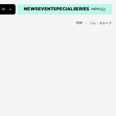
NEWS
EVENT
SPECIAL
SERIES
JA
MENU
JA
TOP
ジム・オルーク
EN
ZH