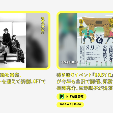
#MUSIC
2026.8.9
再始動を発表、
弾き語りイベント『BABY Q
を迎えて新宿LOFTで
が今年も金沢で開催、青葉
長岡亮介、矢野顕子が出演
NiEW編集部
2026.4.9｜19:00