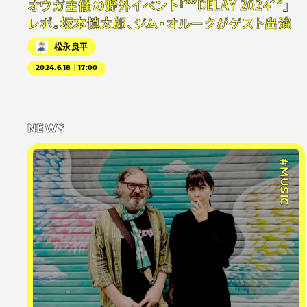
オウガ主催の野外イベント『””DELAY 2024″”』
レポ。坂本慎太郎、ジム・オルークがゲスト出演
松永良平
2024.6.18｜17:00
NEWS
#MUSIC