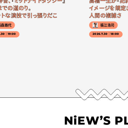
琴音、『ミッドナイトタクシー』
高橋一生が『犯
までの道のり。
イメージを規定
ットな演技で引っ張りだこ
人間の複雑さ
西森路代
張江浩司
7.30｜19:00
2026.7.30｜18:00
NiEW’S P