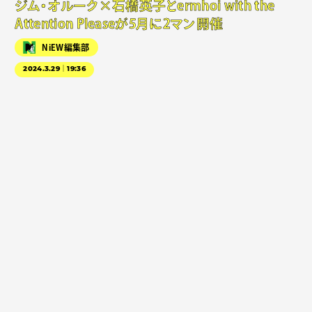
ジム・オルーク×石橋英子とermhoi with the
Attention Pleaseが5月に2マン開催
NiEW編集部
2024.3.29｜19:36