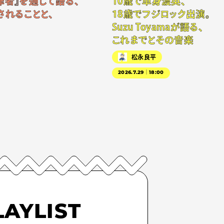
罪者』を通して語る、
10歳で単身渡英、
されることと、
18歳でフジロック出演。
Suzu Toyamaが語る、
これまでとその音楽
松永良平
2026.7.29｜18:00
LAYLIST