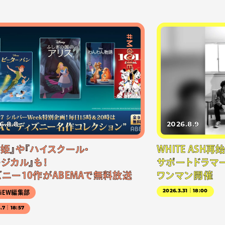
#MOVIE
6.8.8
2026.8.9
雪姫』や『ハイスクール・
WHITE ASH
ジカル』も！
サポートドラマー
ズニー10作がABEMAで無料放送
ワンマン開催
2026.3.31｜18:00
NiEW編集部
8.7｜18:57