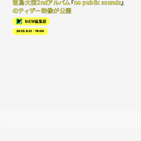
君島大空2ndアルバム『no public sounds』
のティザー映像が公開
NiEW編集部
2023.9.21｜19:00