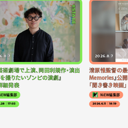
#STAGE
6.8.7
2026.8.7
芸術劇場で上演、岡田利規作・演出
清原惟監督の最新作
画を撮りたいゾンビの演劇』
Memories』
詳細発表
「聞き書き映画」
NiEW編集部
NiEW編集部
5.28｜17:03
2026.6.11｜18:19