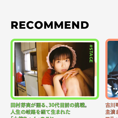
RECOMMEND
#STAGE
田村芽実が語る、30代目前の挑戦。
古川
人生の岐路を経て生まれた
主演