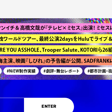
＆高橋文哉が『テレビ×ミセス』出演！ ミセスは“Bra
独ワールドツアー、最終公演2daysをHuluでライブ＆
ASSHOLE、Trooper Salute、KOTORIら26組
演、映画『しびれ』の予告編が公開。SADFRANK
#NiEW制作実績
#劇評・舞台レポート
#都市計画・街づ
ENTER