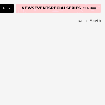
NEWS
EVENT
SPECIAL
SERIES
JA
MENU
JA
TOP
平木希奈
EN
ZH