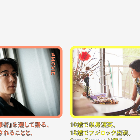
#MOVIE
罪者』を通して語る、
10歳で単身渡英、
されることと、
18歳でフジロック出演。