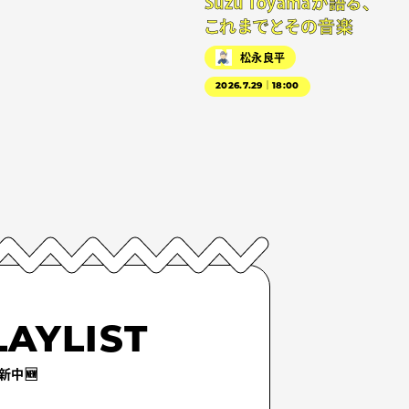
Suzu Toyamaが語る、
これまでとその音楽
松永良平
2026.7.29｜18:00
LAYLIST
新中🆕