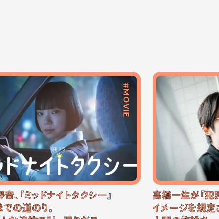
#MOVIE
琴音、『ミッドナイトタクシー』
高橋一生が『犯
までの道のり。
イメージを規定