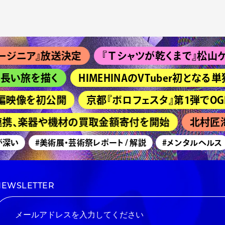
ニア』放送決定
『Ｔシャツが乾くまで』松山ケンイチ
い旅を描く
HIMEHINAのVTuber初となる単
映像を初公開
京都『ボロフェスタ』第1弾でOGRE YOU 
連携、楽器や機材の買取金額寄付を開始
北村匠海主
い
#美術展・芸術祭レポート / 解説
#メンタルヘルス
NEWSLETTER