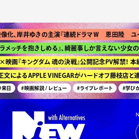
、岸井ゆきの主演『連続ドラマＷ 恩田陸 ユージ
メッチを抱きしめる』、綺麗事しか言えない少女の長
映画『キングダム 魂の決戦』公開記念PV解禁！ 本編
によるAPPLE VINEGARがハードオフ藤枝店と
日
#映画解説 / レビュー
#ライブレポート
#学びが深