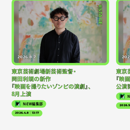
#STAGE
2026.8.7
202
東京芸術劇場新芸術監督・
東京
岡田利規の新作
『映
『映画を撮りたいゾンビの演劇』、
公演
8月上演
NiEW編集部
2026.
2026.4.8｜13:17