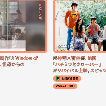
#MOVIE
2026.8.7
『A Window of
櫻井翔×蒼井優、映画
公開、祖母からの
『ハチミツとクローバー』
がリバイバル上映。スピッ
NiEW編集部
2026.7.1｜18:51