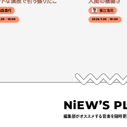
ットな演技で引っ張りだこ
人間の複雑さ
西森路代
張江浩司
7.30｜19:00
2026.7.30｜18:00
NiEW’S P
編集部がオススメする音楽を随時更