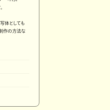
。
被写体としても
曲制作の方法な