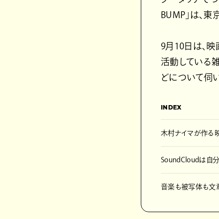
BUMP」は、
9月10日は、
活動している
どについて伺い
INDEX
木村ナイマが作る
SoundCloud
音楽も被写体も文