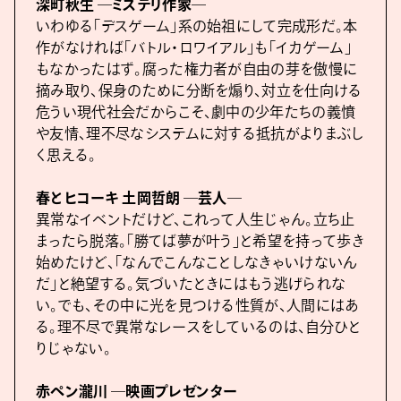
深町秋生 ―ミステリ作家―
いわゆる「デスゲーム」系の始祖にして完成形だ。本
作がなければ「バトル・ロワイアル」も「イカゲーム」
もなかったはず。腐った権力者が自由の芽を傲慢に
摘み取り、保身のために分断を煽り、対立を仕向ける
危うい現代社会だからこそ、劇中の少年たちの義憤
や友情、理不尽なシステムに対する抵抗がよりまぶし
く思える。
春とヒコーキ 土岡哲朗 ―芸人―
異常なイベントだけど、これって人生じゃん。立ち止
まったら脱落。「勝てば夢が叶う」と希望を持って歩き
始めたけど、「なんでこんなことしなきゃいけないん
だ」と絶望する。気づいたときにはもう逃げられな
い。でも、その中に光を見つける性質が、人間にはあ
る。理不尽で異常なレースをしているのは、自分ひと
りじゃない。
赤ペン瀧川 ―映画プレゼンター