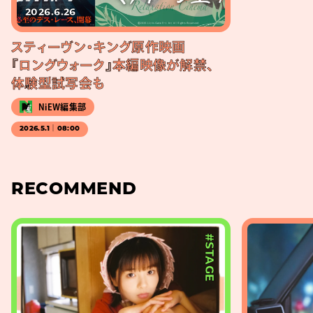
2026.6.26
スティーヴン・キング原作映画
『ロングウォーク』本編映像が解禁、
体験型試写会も
NiEW編集部
2026.5.1｜08:00
RECOMMEND
#STAGE