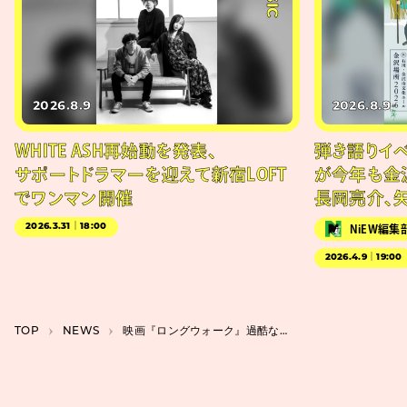
2026.8.9
2026.8.9
WHITE ASH再始動を発表、
弾き語りイベン
サポートドラマーを迎えて新宿LOFT
が今年も金
でワンマン開催
長岡亮介、
2026.3.31｜18:00
NiEW編集
2026.4.9｜19:00
TOP
NEWS
映画『ロングウォーク』過酷なルールが判明。RaMu、春とヒコーキ・土岡らのコメントも