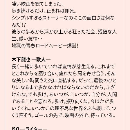
凄い映画を観てしまった。
歩き続けるだけ。止まれば即死。
シンプルすぎるストーリーなのにこの面白さは何な
んだ！？
彼らの歩みから浮かび上がる狂った社会、残酷な人
生、儚い友情…
地獄の青春ロードムービー爆誕！
木下龍也 ―歌人―
長く一緒に歩いていれば友情が芽生える。これまで
とこれからを語り合い、疲れたら肩を寄せ合う。そん
な美しい時間さえ死に直結する。だって、最後のひと
りになるまで歩かなければならないのだから。ふざ
けんな。でも歩け。あいつが、こいつが、自分が、人間
であることを忘れろ。歩け。振り向くな。今はただ歩
いてくれ。いつかこの理不尽な世界をぶち壊して、つ
くり直そう。ゴールの先で、映画の外で、待っている。
ISO ―ライター―