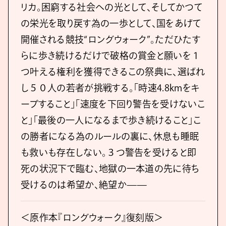
リカ。困窮する社会への光として、そしてかつて
の栄光を取り戻す為の一歩として、国をあげて
開催される競技“ロングウォーク”。ただひたす
らに歩き続けるだけで破格の賞金と願いを１
つ叶える権利を獲得できるこの祭典に、選ばれ
し５０人の若者が挑戦する。「時速4.8kmをキ
ープすること」「速度を下回り警告を受けないこ
と」「最後の一人になるまで歩き続けること」こ
の勝者になる為のルールの裏に、休息も睡眠
も救いも存在しない。３つ警告を受けると即
死の状況下で臨む、地獄の一本道の先に待ち
受けるのは希望か、絶望か——
＜原作本『ロングウォーク』復刻版＞