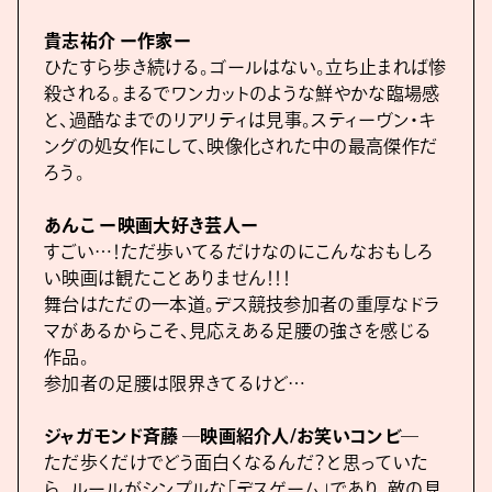
貴志祐介 ー作家ー
ひたすら歩き続ける。ゴールはない。立ち止まれば惨
殺される。まるでワンカットのような鮮やかな臨場感
と、過酷なまでのリアリティは見事。スティーヴン・キ
ングの処女作にして、映像化された中の最高傑作だ
ろう。
あんこ ー映画大好き芸人ー
すごい…！ただ歩いてるだけなのにこんなおもしろ
い映画は観たことありません！！！
舞台はただの一本道。デス競技参加者の重厚なドラ
マがあるからこそ、見応えある足腰の強さを感じる
作品。
参加者の足腰は限界きてるけど…
ジャガモンド斉藤 ―映画紹介人/お笑いコンビ―
ただ歩くだけでどう面白くなるんだ？と思っていた
ら、ルールがシンプルな「デスゲーム」であり、敵の見