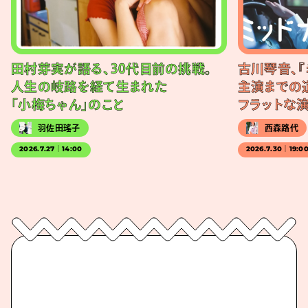
田村芽実が語る、30代目前の挑戦。
古川琴音、『
人生の岐路を経て生まれた
主演までの
「小梅ちゃん」のこと
フラットな
羽佐田瑤子
西森路代
2026.7.27｜14:00
2026.7.30｜19:0