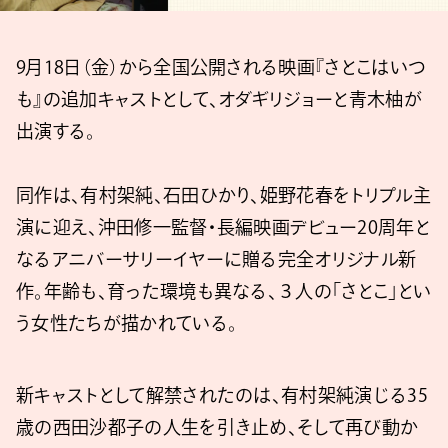
9月18日（金）から全国公開される映画『さとこはいつ
も』の追加キャストとして、オダギリジョーと青木柚が
出演する。
同作は、有村架純、⽯⽥ひかり、姫野花春をトリプル主
演に迎え、沖⽥修⼀監督・⻑編映画デビュー20周年と
なるアニバーサリーイヤーに贈る完全オリジナル新
作。年齢も、育った環境も異なる、３⼈の「さとこ」とい
う⼥性たちが描かれている。
新キャストとして解禁されたのは、有村架純演じる35
歳の⻄⽥沙都⼦の⼈⽣を引き⽌め、そして再び動か