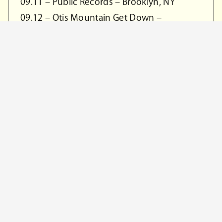
09.11 – Public Records – Brooklyn, NY
09.12 – Otis Mountain Get Down –
Elizabethtown, NY
関連リンク
安部勇磨 公式X