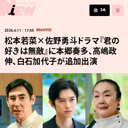
JA
JA
2026.6.11｜17:50
#MOVIE
EN
ZH
松本若菜×佐野勇斗ドラマ『君の
好きは無敵』に本郷奏多、高嶋政
伸、白石加代子が追加出演