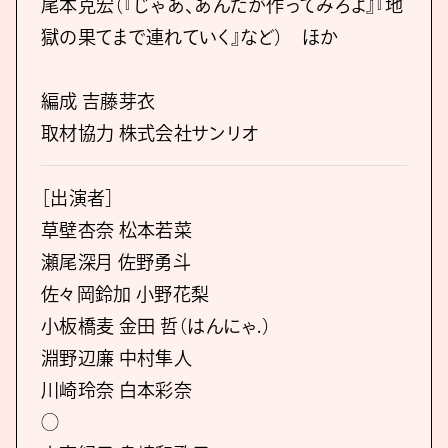
尾本克宏（『じゃあ、あんたが作ってみろよ』『地
獄の果てまで連れていく』など） ほか
編成 吉藤芽衣
取材協力 株式会社サンリオ
［出演者］
草壁杏奈 松本若菜
瀬尾深月 佐野勇斗
佐々岡鈴加 小野花梨
小板橋麦 金田 哲（はんにゃ.）
淵野辺廉 中村隼人
川崎玲奈 白本彩奈
◯