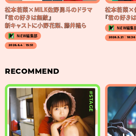
松本若菜×M!LK佐野勇斗のドラマ
松本若菜×
『君の好きは無敵』
『君の好き
新キャストに小野花梨、藤井隆ら
NiEW編集
NiEW編集部
2026.5.21｜18:36
2026.6.4｜15:51
RECOMMEND
#STAGE