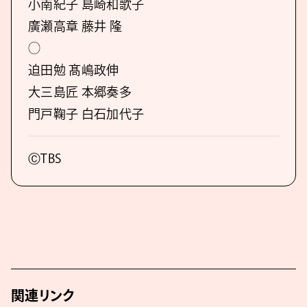
小南紀子 島崎和歌子
廣瀬高章 藤井 隆
◯
迫田勉 髙嶋政伸
大三島匠 本郷奏多
門戸鞠子 白石加代子
ⒸTBS
関連リンク