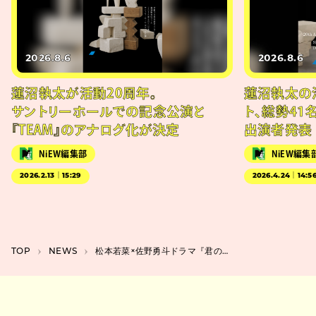
2026.8.6
2026.8.6
蓮沼執太が活動20周年。
蓮沼執太の
サントリーホールでの記念公演と
ト、総勢41
『TEAM』のアナログ化が決定
出演者発表
NiEW編集部
NiEW編集
2026.2.13｜15:29
2026.4.24｜14:5
TOP
NEWS
松本若菜×佐野勇斗ドラマ『君の好きは無敵』に本郷奏多、高嶋政伸、白石加代子が追加出演