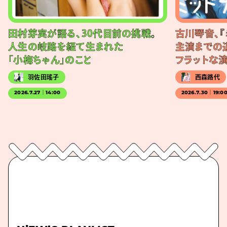
田村芽実が語る、30代目前の挑戦。
古川琴音、『
人生の岐路を経て生まれた
主演までの
「小梅ちゃん」のこと
フラットな
羽佐田瑤子
西森路代
2026.7.27｜14:00
2026.7.30｜19:0