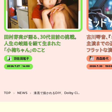
田村芽実が語る、30代目前の挑戦。
古川琴音、『
人生の岐路を経て生まれた
主演までの
「小梅ちゃん」のこと
フラットな
羽佐田瑤子
西森路代
2026.7.27｜14:00
2026.7.30｜19:0
TOP
NEWS
漆黒で描かれるDIY、Dolby Cinemaで再構築される『まどマギ』のアートワーク