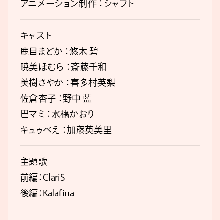
アニメーション制作 ：シャフト
キャスト
鹿目まどか ：悠木 碧
暁美ほむら ：斎藤千和
美樹さやか ：喜多村英梨
佐倉杏子 ：野中 藍
巴マミ ：水橋かおり
キュゥべえ ：加藤英美里
主題歌
前編：ClariS
後編：Kalafina