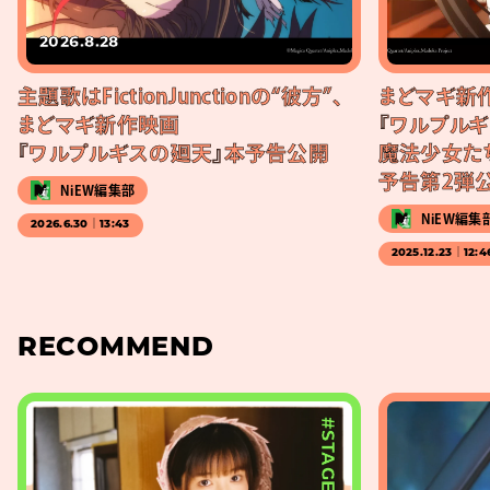
2026.8.28
主題歌はFictionJunctionの“彼方”、
まどマギ新
まどマギ新作映画
『ワルプル
『ワルプルギスの廻天』本予告公開
魔法少女た
予告第2弾
NiEW編集部
NiEW編集
2026.6.30｜13:43
2025.12.23｜12:4
RECOMMEND
#STAGE