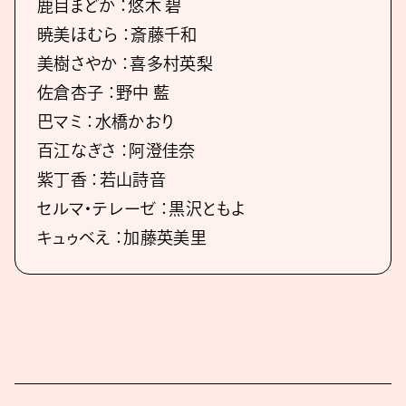
鹿目まどか ：悠木 碧
暁美ほむら ：斎藤千和
美樹さやか ：喜多村英梨
佐倉杏子 ：野中 藍
巴マミ ：水橋かおり
百江なぎさ ：阿澄佳奈
紫丁香 ：若山詩音
セルマ・テレーゼ ：黒沢ともよ
キュゥべえ ：加藤英美里