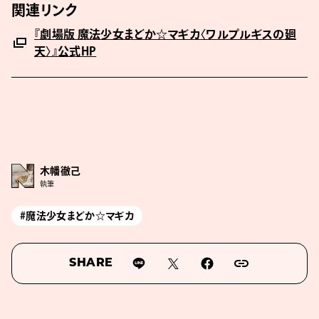
関連リンク
『劇場版 魔法少女まどか☆マギカ〈ワルプルギスの廻
天〉』公式HP
木幡徹己
執筆
#魔法少女まどか☆マギカ
SHARE