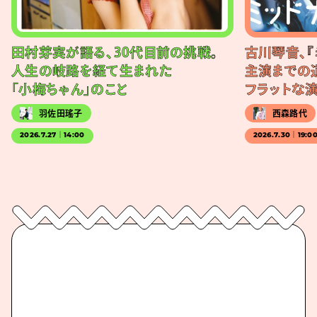
田村芽実が語る、30代目前の挑戦。
古川琴音、『
人生の岐路を経て生まれた
主演までの
「小梅ちゃん」のこと
フラットな
羽佐田瑤子
西森路代
2026.7.27｜14:00
2026.7.30｜19:0