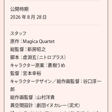
公開時期
2026 年 8 月 28 日
スタッフ
原作 ：Magica Quartet
総監督 ：新房昭之
脚本 ：虚淵玄（ニトロプラス）
キャラクター原案 ：蒼樹うめ
監督 ：宮本幸裕
キャラクターデザイン／総作画監督 ：谷口淳一
郎
総作画監督 ：山村洋貴
異空間設計 ：劇団イヌカレー（泥犬）