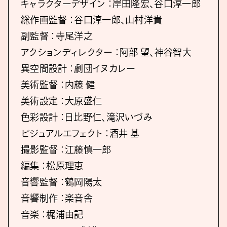
キャラクターデザイン ：岸田隆宏、谷口淳一郎
総作画監督 ：谷口淳一郎、山村洋貴
副監督 ：寺尾洋之
アクションディレクター ：阿部 望、神谷智大
異空間設計 ：劇団イヌカレー
美術監督 ：内藤 健
美術設定 ：大原盛仁
色彩設計 ：日比野仁、滝沢いづみ
ビジュアルエフェクト ：酒井 基
撮影監督 ：江藤慎一郎
編集 ：松原理恵
音響監督 ：鶴岡陽太
音響制作 ：楽音舎
音楽 ：梶浦由記