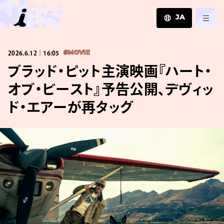
JA
JA
2026.6.12｜16:05
#MOVIE
EN
ZH
ブラッド・ピット主演映画『ハート・
オブ・ビースト』予告公開、デヴィッ
ド・エアーが再タッグ