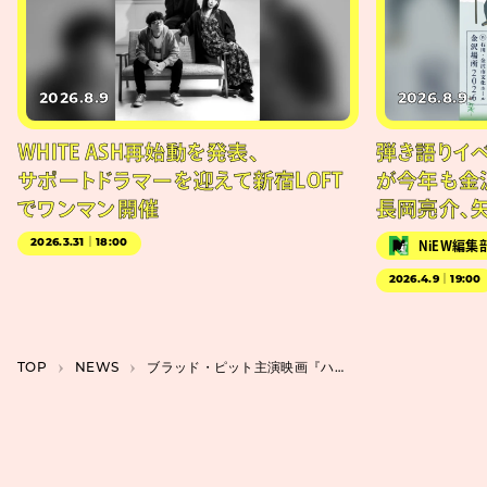
2026.8.9
2026.8.9
WHITE ASH再始動を発表、
弾き語りイベン
サポートドラマーを迎えて新宿LOFT
が今年も金
でワンマン開催
長岡亮介、
2026.3.31｜18:00
NiEW編集
2026.4.9｜19:00
TOP
NEWS
ブラッド・ピット主演映画『ハート・オブ・ビースト』予告公開、デヴィッド・エアーが再タッグ