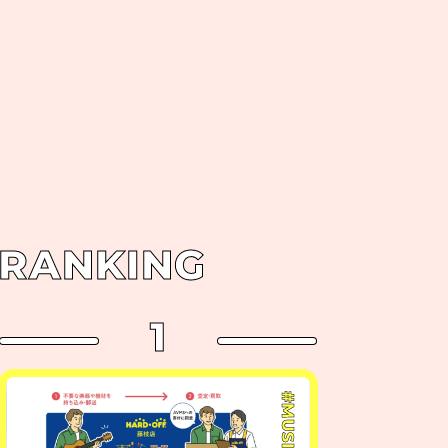
RANKING
1
#MUSIC