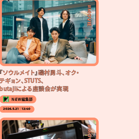
#MOVIE
『ソウルメイト』磯村勇斗、オク・
テギョン、STUTS、
butajiによる座談会が実現
NiEW編集部
2026.5.21｜12:40
#MOVIE