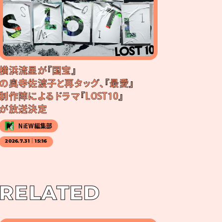
横浜流星が『国宝』
の奥寺佐渡子と再タッグ、『最愛』
制作陣によるドラマ『LOST10』
が放送決定
NiEW編集部
2026.7.31｜15:16
RELATED