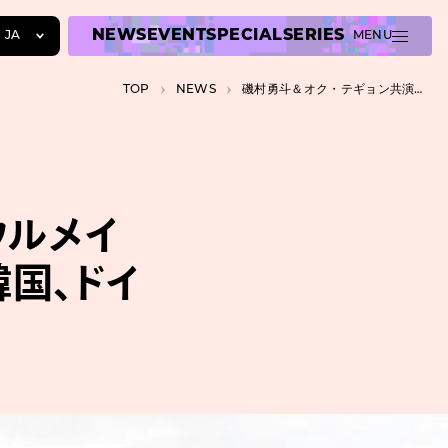
NEWS
EVENT
SPECIAL
SERIES
JA
MENU
JA
TOP
NEWS
磯村勇斗＆オク・テギョン共演『ソウルメイト』よりメイキング映像公開。日本、韓国、ドイツで撮影
EN
ZH
ウルメイ
韓国、ドイ