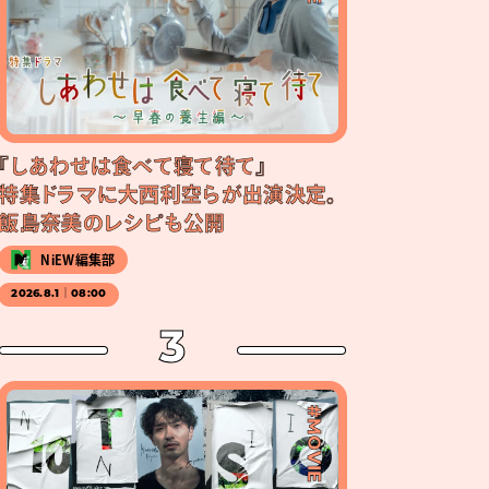
『しあわせは食べて寝て待て』
特集ドラマに大西利空らが出演決定。
飯島奈美のレシピも公開
NiEW編集部
2026.8.1｜08:00
3
#MOVIE