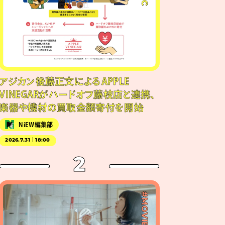
アジカン後藤正文によるAPPLE
VINEGARがハードオフ藤枝店と連携、
楽器や機材の買取金額寄付を開始
NiEW編集部
2026.7.31｜18:00
2
#MOVIE