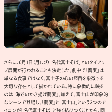
さらに、6月1日（月）より「名代富士そば」とのタイアッ
プ展開が行われることも決定した。劇中で「蕎⻨」は
単なる⾷事ではなく、富士子の⼼の節⽬を象徴する
⼤切な存在として描かれている。特に象徴的に映る
のは「海⽼のかき揚げ蕎⻨」。加えて、富⼠⼭が印象的
なシーンで登場し、「蕎⻨」と「富⼠⼭」という2つのア
イコンが「名代富⼠そば」と強く結びつくことから、同