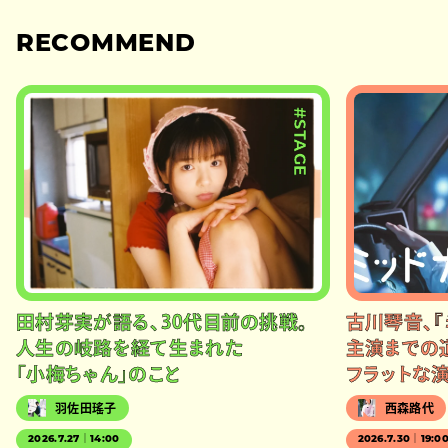
RECOMMEND
#STAGE
田村芽実が語る、30代目前の挑戦。
古川琴音、『
人生の岐路を経て生まれた
主演までの
「小梅ちゃん」のこと
フラットな
羽佐田瑤子
西森路代
2026.7.27｜14:00
2026.7.30｜19:0