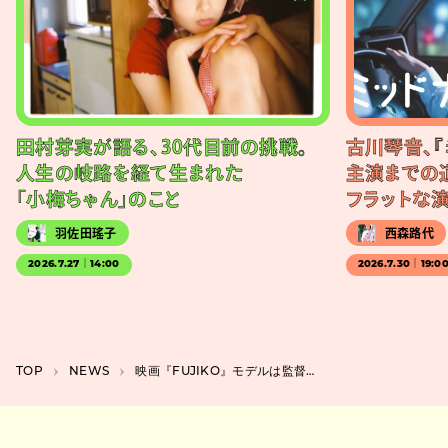
田村芽実が語る、30代目前の挑戦。
古川琴音、『
人生の岐路を経て生まれた
主演までの
「小梅ちゃん」のこと
フラットな
羽佐田瑤子
西森路代
2026.7.27｜14:00
2026.7.30｜19:0
TOP
NEWS
映画『FUJIKO』モデルは監督の実母、新場面写真公開＆富士そばタイアップも