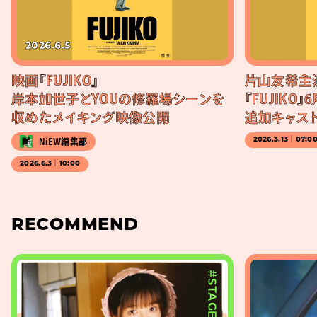
2026.6.5
映画『FUJIKO』
片山友希主演
岸本加世子とYOUの修羅場シーンを
『FUJIKO』
収めたメイキング映像公開
追加キャスト
2026.3.13｜07:0
NiEW編集部
2026.6.3｜10:00
RECOMMEND
#STAGE