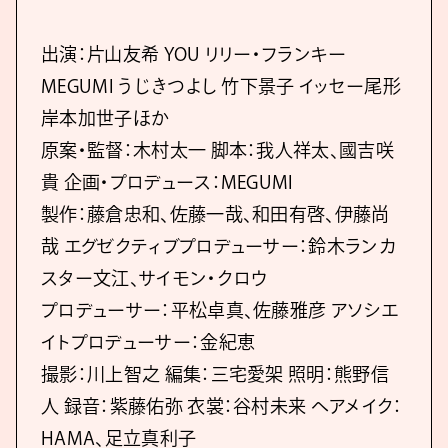
出演：片⼭友希 YOU リリー・フランキー
MEGUMI うじきつよし 竹下景子 イッセー尾形
岸本加世子ほか
原案・監督：木村太一 脚本：我人祥太、國吉咲
貴 企画・プロデュース：MEGUMI
製作：藤倉忠和、佐藤一哉、和田有啓、伊藤尚
哉 エグゼクティブプロデューサー：鈴木ランカ
スター文江、サイモン・クロウ
プロデューサー：平松卓真、佐藤雅彦 アソシエ
イトプロデューサー：金紀恵
撮影：川上智之 編集：三宅愛架 照明：熊野信
人 録音：紫藤佑弥 衣裳：谷村未来 ヘアメイク：
HAMA、足立真利子