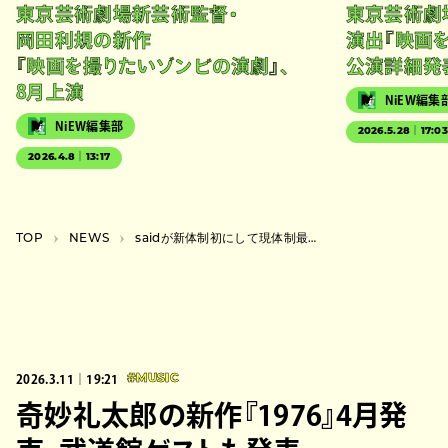
東京芸術劇場新芸術監督・
東京芸術劇
岡田利規の新作
演出『映画
『映画を撮りたいゾンビの演劇』、
公演詳細発
8月上演
NiEW編集
NiEW編集部
2026.5.28｜17:0
2026.4.8｜13:17
TOP
NEWS
saidが新体制初にして現体制最後となる2曲“nautilus”“no flex”を配信リリース
2026.3.11｜19:21
#MUSIC
奇妙礼太郎の新作『1976』4月発