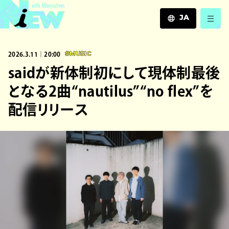
JA
JA
2026.3.11｜20:00
#MUSIC
EN
ZH
saidが新体制初にして現体制最後
となる2曲“nautilus”“no flex”を
配信リリース