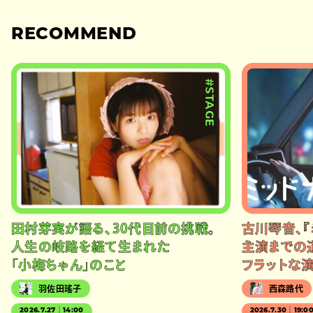
RECOMMEND
#STAGE
田村芽実が語る、30代目前の挑戦。
古川琴音、『
人生の岐路を経て生まれた
主演までの
「小梅ちゃん」のこと
フラットな
羽佐田瑤子
西森路代
2026.7.27｜14:00
2026.7.30｜19:0