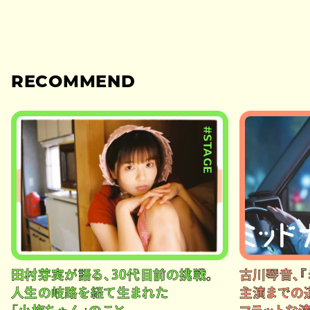
RECOMMEND
#STAGE
田村芽実が語る、30代目前の挑戦。
古川琴音、『
人生の岐路を経て生まれた
主演までの