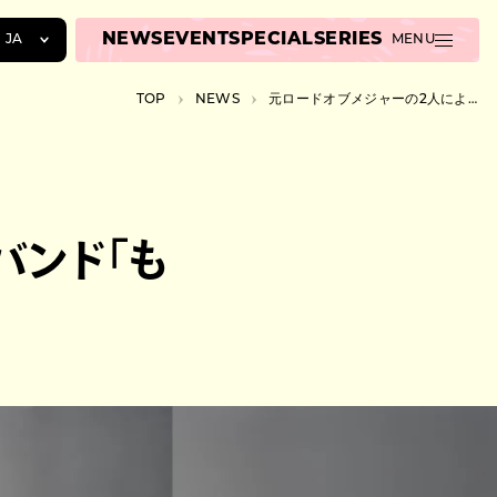
NEWS
EVENT
SPECIAL
SERIES
JA
MENU
JA
TOP
NEWS
元ロードオブメジャーの2人によるバンド「もひげ」、初EPをリリース
EN
ZH
バンド「も