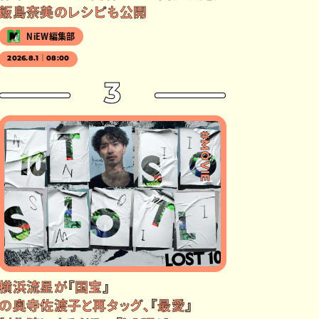
飯島奈美のレシピも公開
NiEW編集部
2026.8.1｜08:00
3
#MOVIE
横浜流星が『国宝』
の奥寺佐渡子と再タッグ、『最愛』