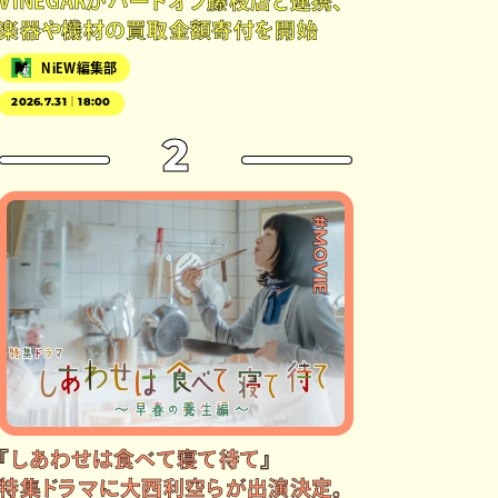
VINEGARがハードオフ藤枝店と連携、
楽器や機材の買取金額寄付を開始
NiEW編集部
2026.7.31｜18:00
2
#MOVIE
『しあわせは食べて寝て待て』
特集ドラマに大西利空らが出演決定。