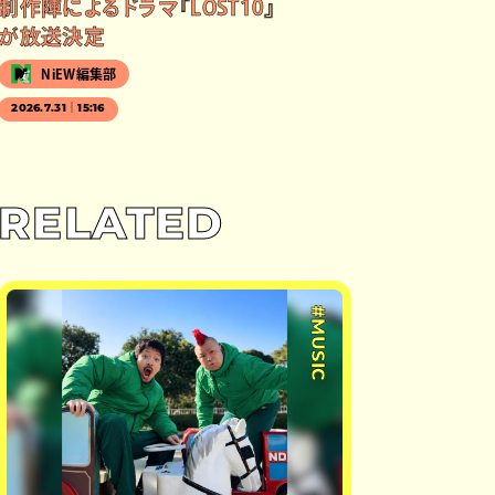
制作陣によるドラマ『LOST10』
が放送決定
NiEW編集部
2026.7.31｜15:16
RELATED
#MUSIC