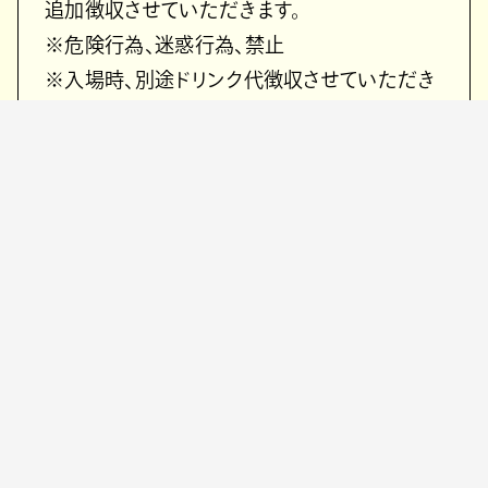
追加徴収させていただきます。
※危険行為、迷惑行為、禁止
※入場時、別途ドリンク代徴収させていただき
ます
＜東京公演＞
2026年6月14日(日)
渋谷 WWWX
OPEN 17:00 / START 18:00
LIVE: シャッポ / TBA(対バンあり)
INFO: SMASH
＜福岡公演＞
2026年6月19日(金)