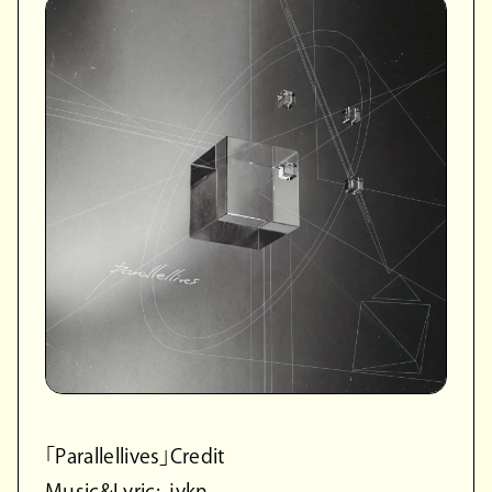
「Parallellives」Credit
Music&Lyric: .jvkn