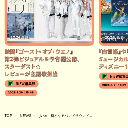
#MOVIE
2026.8.8
2026.8.8
映画『ゴースト・オブ・ウエノ』
『白雪姫』や
第2弾ビジュアル＆予告編公開、
ミュージカル
スターダスト☆
ディズニー1
レビューが主題歌担当
NiEW編集
NiEW編集部
2026.8.7｜18:57
2026.6.29｜15:48
TOP
NEWS
.jvkn、初となるバンドサウンドの新曲『Parallellives』を3月25日リリース