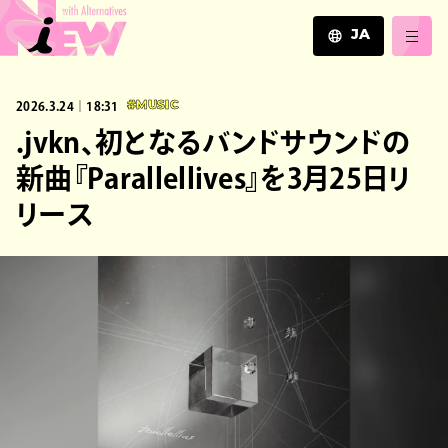
JA
JA
2026.3.24｜18:31
#MUSIC
EN
ZH
.jvkn、初となるバンドサウンドの
新曲『Parallellives』を3月25日リ
リース