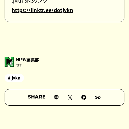
.jvkn SNSリンク
https://linktr.ee/dotjvkn
NiEW編集部
執筆
#.jvkn
SHARE