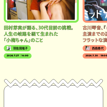
田村芽実が語る、30代目前の挑戦。
古川琴音、『
人生の岐路を経て生まれた
主演までの
「小梅ちゃん」のこと
フラットな
羽佐田瑤子
西森路代
2026.7.27｜14:00
2026.7.30｜19:0