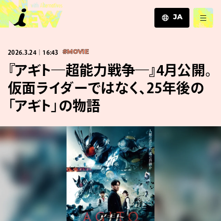
JA
JA
2026.3.24｜16:43
#MOVIE
EN
ZH
『アギト―超能力戦争―』4月公開。
仮面ライダーではなく、25年後の
「アギト」の物語