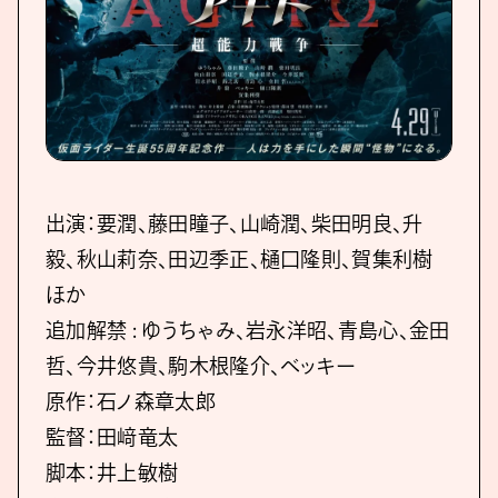
出演：要潤、藤田瞳子、山崎潤、柴田明良、升
毅、秋山莉奈、田辺季正、樋口隆則、賀集利樹
ほか
追加解禁 : ゆうちゃみ、岩永洋昭、青島心、金田
哲、今井悠貴、駒木根隆介、ベッキー
原作：石ノ森章太郎
監督：田﨑竜太
脚本：井上敏樹