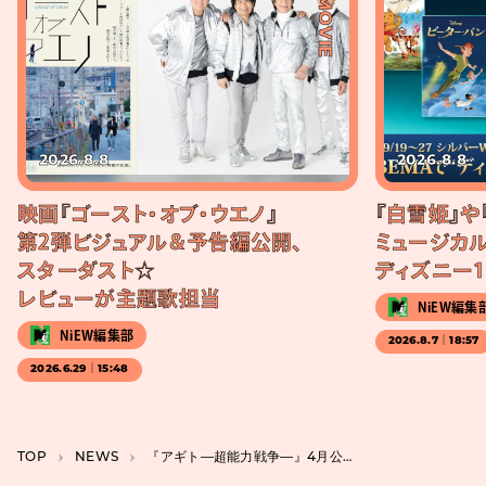
#MOVIE
2026.8.8
2026.8.8
映画『ゴースト・オブ・ウエノ』
『白雪姫』や
第2弾ビジュアル＆予告編公開、
ミュージカル
スターダスト☆
ディズニー1
レビューが主題歌担当
NiEW編集
NiEW編集部
2026.8.7｜18:57
2026.6.29｜15:48
TOP
NEWS
『アギト―超能力戦争―』4月公開。仮面ライダーではなく、25年後の「アギト」の物語