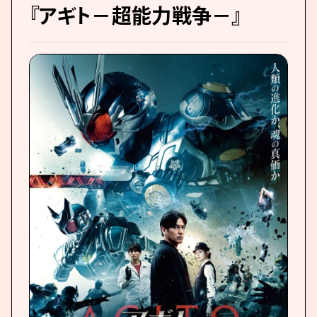
『アギト－超能力戦争－』