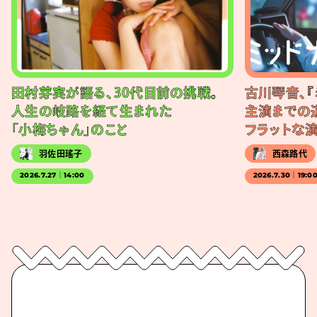
田村芽実が語る、30代目前の挑戦。
古川琴音、『
人生の岐路を経て生まれた
主演までの
「小梅ちゃん」のこと
フラットな
羽佐田瑤子
西森路代
2026.7.27｜14:00
2026.7.30｜19:0