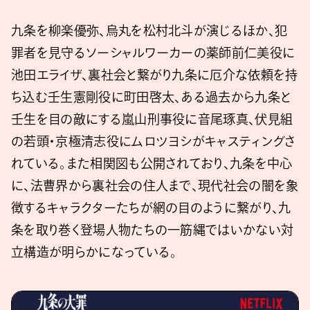
九条を柳楽優弥、烏丸を松村北斗が演じるほか、犯
罪者を見守るソーシャルワーカーの薬師前仁美役に
池田エライザ、裏社会と繋がり九条に厄介な依頼を持
ち込む壬生憲剛役に町田啓太、ある過去から九条と
壬生を目の敵にする嵐山刑事役に音尾琢真、伏見組
の若頭・京極清志役にムロツヨシがキャスティングさ
れている。また相関図も公開されており、九条を中心
に、法曹界から裏社会の住人まで、現代社会の闇を象
徴するキャラクターたちが網の目のように繋がり、九
条を取り巻く登場人物たちの一筋縄ではいかない対
立構造が明らかになっている。