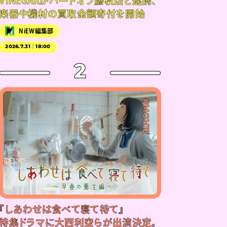
VINEGARがハードオフ藤枝店と連携、
楽器や機材の買取金額寄付を開始
NiEW編集部
2026.7.31｜18:00
2
#MOVIE
『しあわせは食べて寝て待て』
特集ドラマに大西利空らが出演決定。