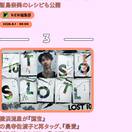
飯島奈美のレシピも公開
NiEW編集部
2026.8.1｜08:00
3
#MOVIE
横浜流星が『国宝』
の奥寺佐渡子と再タッグ、『最愛』