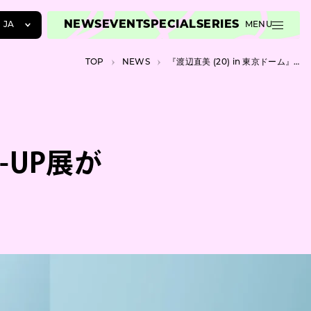
NEWS
EVENT
SPECIAL
SERIES
JA
MENU
JA
TOP
NEWS
『渡辺直美 (20) in 東京ドーム』POP-UP展が渋谷・MIYASHITA PARKで開催
EN
ZH
P-UP展が