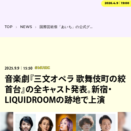
2026.4.9｜19:00
TOP
NEWS
国際芸術祭「あいち」の公式グッズが登場。瀬戸ならではのやきものも
2025.9.9｜15:50
#MUSIC
⾳楽劇『三⽂オペラ 歌舞伎町の絞
⾸台』の全キャスト発表。新宿・
LIQUIDROOMの跡地で上演