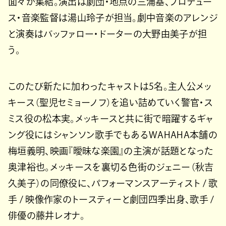
面々が集結。演出は劇団・地点の三浦基、プロデュー
ス・⾳楽監督は湯⼭玲⼦が担当。劇中⾳楽のアレンジ
と演奏はバッファロー・ドーターの⼤野由美⼦が担
う。
このたび新たに加わったキャストは5名。主⼈公メッ
キース（聖児セミョーノフ）を追い詰めていく警官・ス
ミス役の松本実。メッキースと共に街で暗躍するギャ
ング役にはシャンソン歌⼿でもあるWAHAHA本舗の
梅垣義明、映画『曖昧な楽園』の主演が話題となった
奥津裕也。メッキースを裏切る⾊街のジェニー（秋吉
久美⼦）の同僚役に、パフォーマンスアーティスト / 歌
⼿ / 映像作家のトースティーと劇団四季出⾝、歌⼿ /
俳優の藤井レオナ。