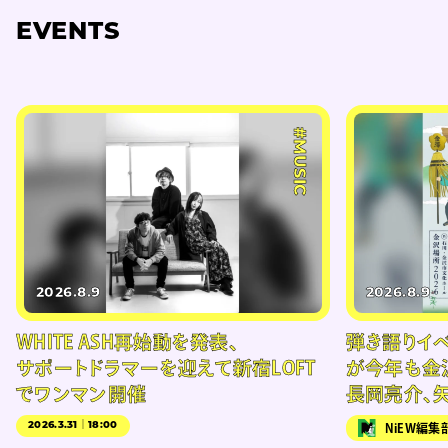
EVENTS
#MUSIC
2026.8.9
2026.8.9
WHITE ASH再始動を発表、
弾き語りイベン
サポートドラマーを迎えて新宿LOFT
が今年も金
でワンマン開催
長岡亮介、
2026.3.31｜18:00
NiEW編集