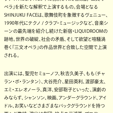
ペラ』を新たな解釈で上演するもの。会場となる
SHINJUKU FACEは、歌舞伎町を象徴するヴェニュー、
1990年代にテクノ / クラブ・ミュージックなど、⾳楽シ
ーンの最先端を紹介し続けた新宿・LIQUIDROOMの
跡地。世界の破綻、社会の⽭盾、そして欲望と喧騒渦
巻く『三⽂オペラ』の作品世界と合致した空間で上演
される。
出演には、聖児セミョーノフ、秋吉久美⼦、もも（チャ
ラン・ポ・ランタン）、⼤⾕亮介、星⽥英利、渡部豪太、
エミ・エレオノーラ、真洋、安部聡⼦といった、演劇の
みならず、シャンソン、映画、アンダーグラウンド、アイ
ドル、お笑いなどさまざまなバックグラウンドを持つ