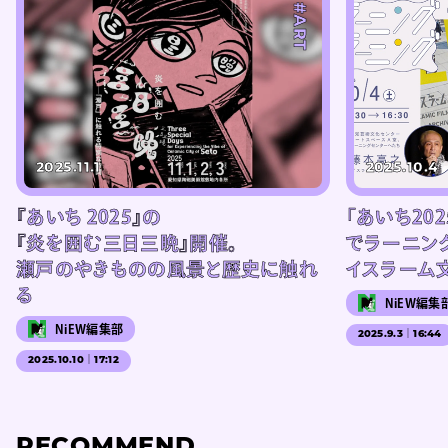
#ART
2025.11.1
2025.10.4
『あいち 2025』の
「あいち202
『炎を囲む三日三晩』開催。
でラーニン
瀬戸のやきものの風景と歴史に触れ
イスラーム
る
NiEW編集
NiEW編集部
2025.9.3｜16:44
2025.10.10｜17:12
RECOMMEND