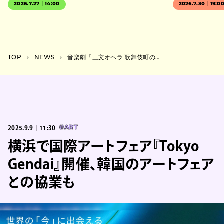
2026.7.27｜14:00
2026.7.30｜19:0
TOP
NEWS
⾳楽劇『三⽂オペラ 歌舞伎町の絞⾸台』の全キャスト発表。新宿・LIQUIDROOMの跡地で上演
2025.9.9｜11:30
#ART
横浜で国際アートフェア『Tokyo
Gendai』開催、韓国のアートフェア
との協業も