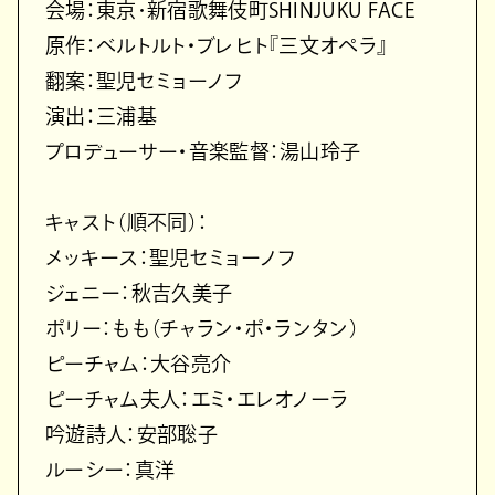
会場：東京･新宿歌舞伎町SHINJUKU FACE
原作：ベルトルト・ブレヒト『三⽂オペラ』
翻案：聖児セミョーノフ
演出：三浦基
プロデューサー・⾳楽監督：湯⼭玲⼦
キャスト（順不同）：
メッキース：聖児セミョーノフ
ジェニー：秋吉久美⼦
ポリー：もも（チャラン・ポ・ランタン）
ピーチャム：⼤⾕亮介
ピーチャム夫⼈：エミ・エレオノーラ
吟遊詩⼈：安部聡⼦
ルーシー：真洋