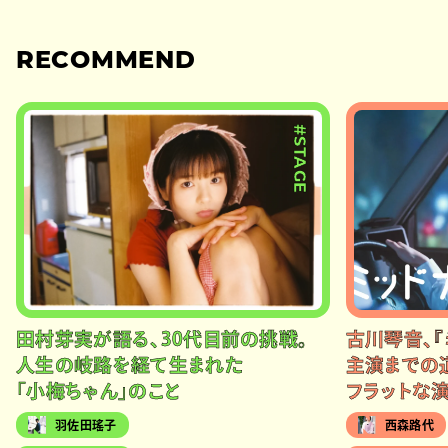
RECOMMEND
#STAGE
田村芽実が語る、30代目前の挑戦。
古川琴音、『
人生の岐路を経て生まれた
主演までの
「小梅ちゃん」のこと
フラットな
羽佐田瑤子
西森路代