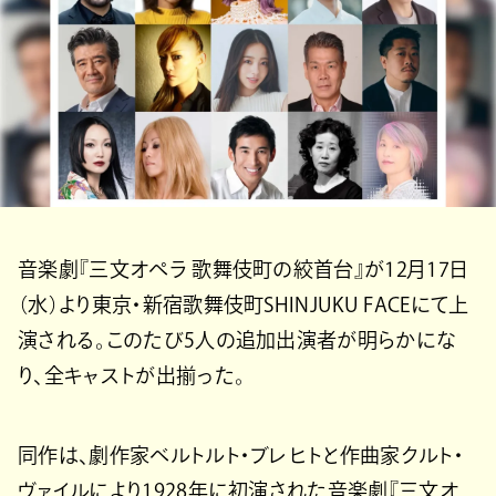
⾳楽劇『三⽂オペラ 歌舞伎町の絞⾸台』が12⽉17⽇
（⽔）より東京・新宿歌舞伎町SHINJUKU FACEにて上
演される。このたび5⼈の追加出演者が明らかにな
り、全キャストが出揃った。
同作は、劇作家ベルトルト・ブレヒトと作曲家クルト・
ヴァイルにより1928年に初演された⾳楽劇『三⽂オ