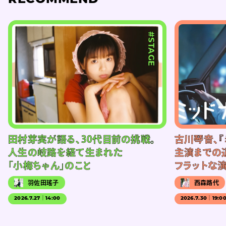
#STAGE
田村芽実が語る、30代目前の挑戦。
古川琴音、『
人生の岐路を経て生まれた
主演までの
「小梅ちゃん」のこと
フラットな
羽佐田瑤子
西森路代
2026.7.27｜14:00
2026.7.30｜19:0