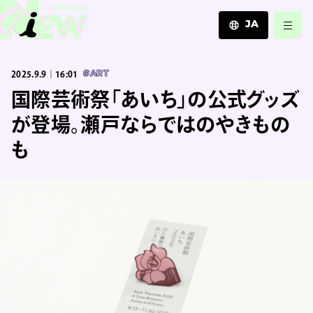
JA
JA
2025.9.9｜16:01
#ART
EN
ZH
国際芸術祭「あいち」の公式グッズ
が登場。瀬戸ならではのやきもの
も