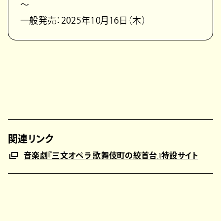
〜
⼀般発売：2025年10⽉16⽇（⽊）
関連リンク
⾳楽劇『三⽂オペラ 歌舞伎町の絞⾸台』特設サイト