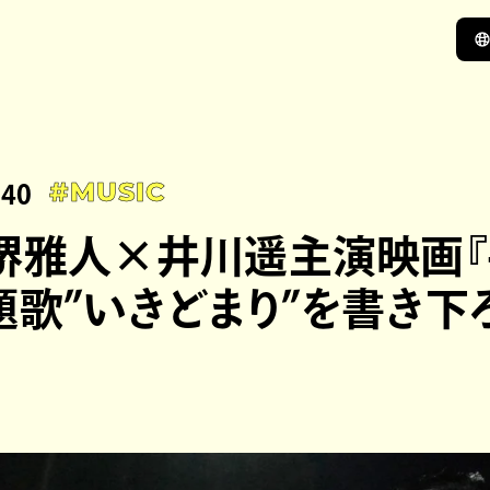
:40
#MUSIC
堺雅人×井川遥主演映画
題歌”いきどまり”を書き下