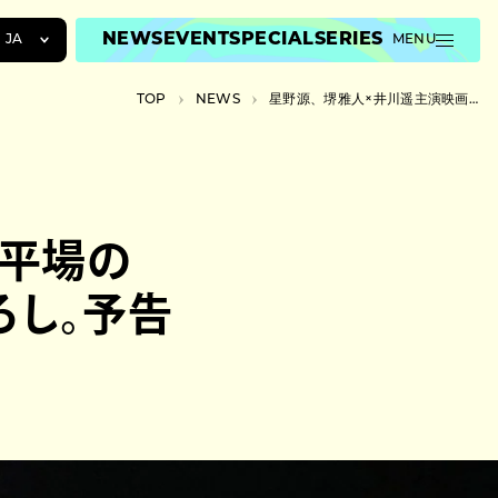
NEWS
EVENT
SPECIAL
SERIES
JA
MENU
JA
TOP
NEWS
星野源、堺雅人×井川遥主演映画『平場の月』に主題歌”いきどまり”を書き下ろし。予告公開
EN
ZH
『平場の
ろし。予告