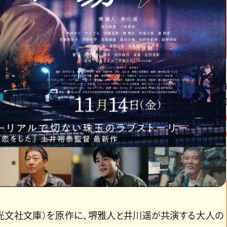
（光文社文庫）を原作に、堺雅人と井川遥が共演する大人の