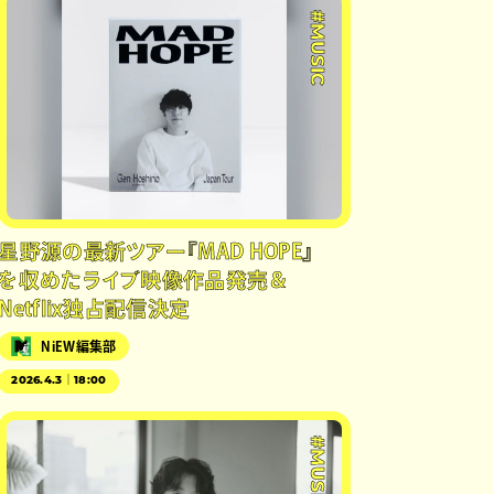
#MUSIC
星野源の最新ツアー『MAD HOPE』
を収めたライブ映像作品発売＆
Netflix独占配信決定
NiEW編集部
2026.4.3｜18:00
#MUSIC