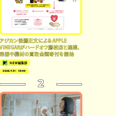
アジカン後藤正文によるAPPLE
VINEGARがハードオフ藤枝店と連携、
楽器や機材の買取金額寄付を開始
NiEW編集部
2026.7.31｜18:00
2
#MOVIE