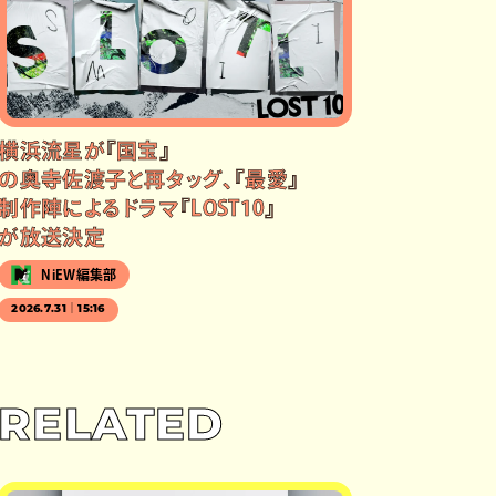
横浜流星が『国宝』
の奥寺佐渡子と再タッグ、『最愛』
制作陣によるドラマ『LOST10』
が放送決定
NiEW編集部
2026.7.31｜15:16
RELATED