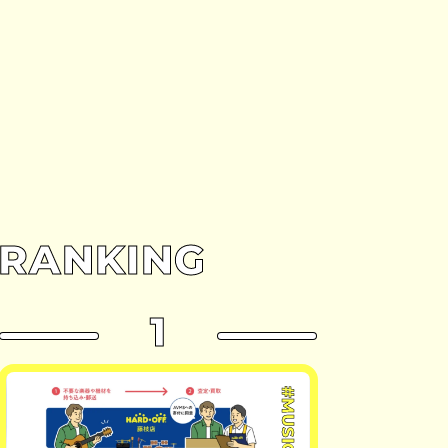
RANKING
1
#MUSIC