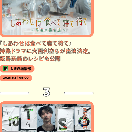
『しあわせは食べて寝て待て』
特集ドラマに大西利空らが出演決定。
飯島奈美のレシピも公開
NiEW編集部
2026.8.1｜08:00
3
#MOVIE