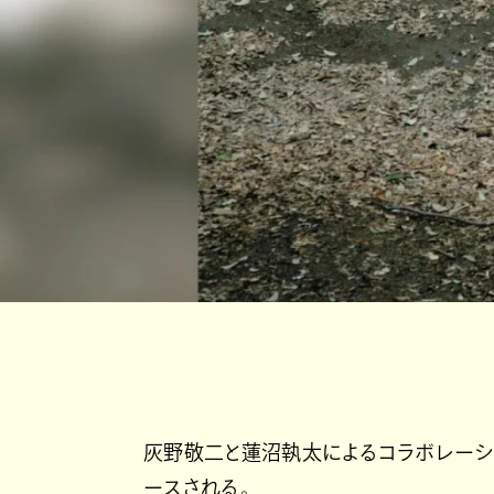
灰野敬二と蓮沼執太によるコラボレ
ースされる。