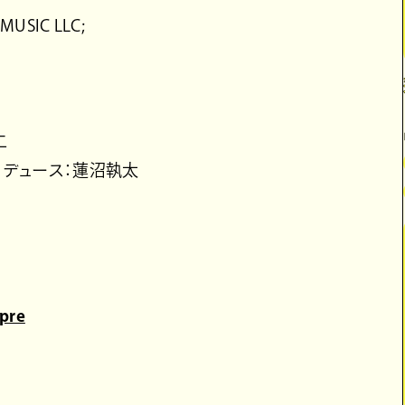
 MUSIC LLC;
二
ロデュース：蓮沼執太
_pre