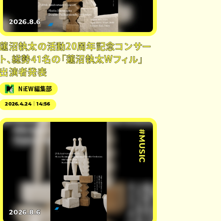
2026.8.6
蓮沼執太の活動20周年記念コンサー
ト、総勢41名の「蓮沼執太Wフィル」
出演者発表
NiEW編集部
2026.4.24｜14:56
#MUSIC
2026.8.6