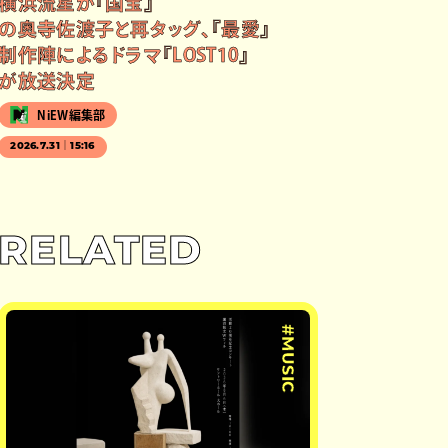
横浜流星が『国宝』
の奥寺佐渡子と再タッグ、『最愛』
制作陣によるドラマ『LOST10』
が放送決定
NiEW編集部
2026.7.31｜15:16
RELATED
#MUSIC