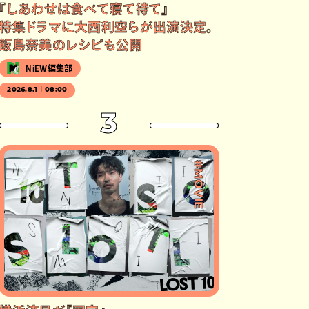
『しあわせは食べて寝て待て』
特集ドラマに大西利空らが出演決定。
飯島奈美のレシピも公開
NiEW編集部
2026.8.1｜08:00
3
#MOVIE