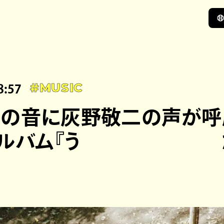
8:57
#MUSIC
の音に灰野敬二の声が呼
アルバム『う た