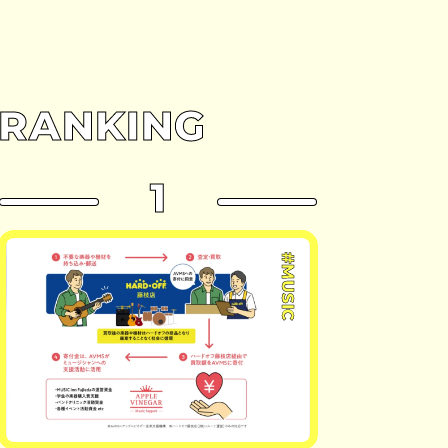
RANKING
1
#MUSIC