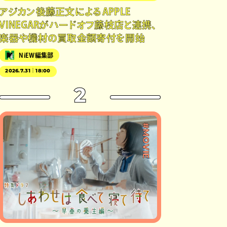
アジカン後藤正文によるAPPLE
VINEGARがハードオフ藤枝店と連携、
楽器や機材の買取金額寄付を開始
NiEW編集部
2026.7.31｜18:00
2
#MOVIE