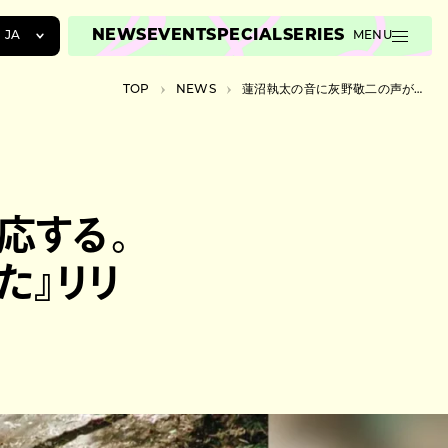
NEWS
EVENT
SPECIAL
SERIES
JA
MENU
JA
TOP
NEWS
蓮沼執太の音に灰野敬二の声が呼応する。コラボアルバム『う た』リリース
EN
ZH
応する。
』リリ