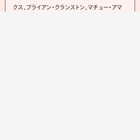
クス、ブライアン・クランストン、マチュー・アマ
ルリック、リチャード・アイオアディ、ジェフリー・
ライト、スカーレット・ヨハンソン、ベネディク
ト・カンバーバッチ、ルパート・フレンド、ホー
プ・デイビス
配給:PARCO ユニバーサル映画 Courtesy of
TPS Productions/ Focus Features ©2025 All
Rights Reserved
2025年/アメリカ・ドイツ/カラー/シネス
コ/5.1ch/102分/英語
公式X：@phoenicianjp
9月19日（金）TOHOシネマズ シャンテ、渋谷ホ
ワイトシネクイント他 全国ロードショー