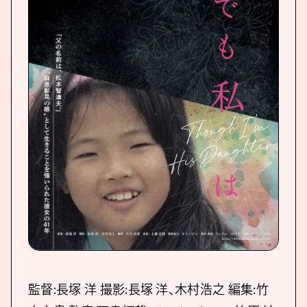
監督:長塚 洋 撮影:長塚 洋、木村浩之 編集:竹