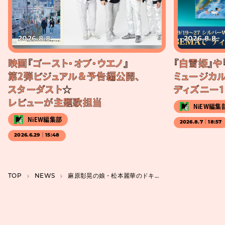
2026.8.8
2026.8.8
映画『ゴースト・オブ・ウエノ』
『白雪姫』や
第2弾ビジュアル＆予告編公開、
ミュージカル
スターダスト☆
ディズニー1
レビューが主題歌担当
NiEW編集
NiEW編集部
2026.8.7｜18:57
2026.6.29｜15:48
TOP
NEWS
麻原彰晃の娘・松本麗華のドキュメンタリー映画『それでも私は』6月公開、葛藤を記録