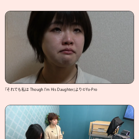
『それでも私は Though I’m His Daughter』より ©Yo-Pro