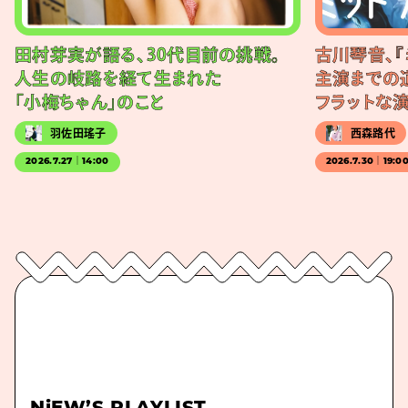
田村芽実が語る、30代目前の挑戦。
古川琴音、『
人生の岐路を経て生まれた
主演までの
「小梅ちゃん」のこと
フラットな
羽佐田瑤子
西森路代
2026.7.27｜14:00
2026.7.30｜19:0