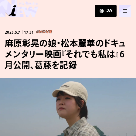
JA
JA
2025.5.7｜17:51
#MOVIE
EN
ZH
麻原彰晃の娘・松本麗華のドキュ
メンタリー映画『それでも私は』6
月公開、葛藤を記録