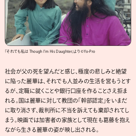
『それでも私は Though I’m His Daughter』より ©Yo-Pro
社会が父の死を望んだと感じ、極度の悲しみと絶望
に陥った麗華は、それでも人並みの生活を営もうとす
るが、定職に就くことや銀行口座を作ることさえ拒ま
れる。国は麗華に対して教団の「幹部認定」をいまだ
に取り消さず、裁判所に不当を訴えても棄却されてし
まう。映画では加害者の家族として現在も葛藤を抱え
ながら生きる麗華の姿が映し出される。