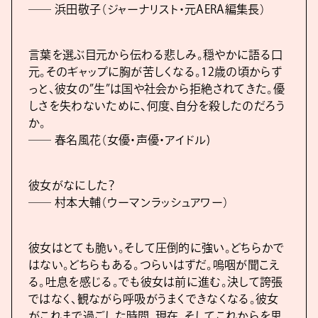
―― 浜田敬子（ジャーナリスト・元AERA編集長）
言葉を選ぶ目元から伝わる悲しみ。穏やかに語る口
元。そのギャップに胸が苦しくなる。12歳の頃からず
っと、彼女の”生”は国や社会から拒絶されてきた。優
しさを失わないために、何度、自分を殺したのだろう
か。
―― 春名風花（女優・声優・アイドル)
彼女がなにした？
―― 村本大輔（ウーマンラッシュアワー）
彼女はとても脆い。そして圧倒的に強い。どちらかで
はない。どちらもある。つらいはずだ。嗚咽が聞こえ
る。吐息を感じる。でも彼女は前に進む。決して誇張
ではなく、観ながら呼吸がうまくできなくなる。彼女
がこれまで過ごした時間、現在、そしてこれからを思