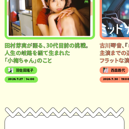
田村芽実が語る、30代目前の挑戦。
古川琴音、『
人生の岐路を経て生まれた
主演までの
「小梅ちゃん」のこと
フラットな
羽佐田瑤子
西森路代
2026.7.27｜14:00
2026.7.30｜19:0