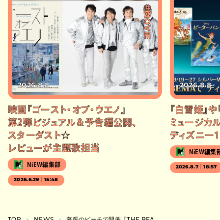
#MOVIE
2026.8.8
2026.8.8
映画『ゴースト・オブ・ウエノ』
『白雪姫』や
第2弾ビジュアル＆予告編公開、
ミュージカル
スターダスト☆
ディズニー1
レビューが主題歌担当
NiEW編集
NiEW編集部
2026.8.7｜18:57
2026.6.29｜15:48