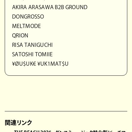
AKIRA ARASAWA B2B GROUND
DONGROSSO
MELTMODE
QRION
RISA TANIGUCHI
SATOSHI TOMIIE
¥ØU$UK€ ¥UK1MAT$U
関連リンク