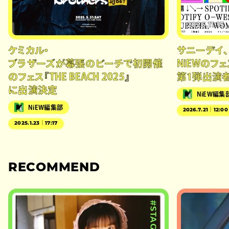
2026.11.15
ケミカル・
サニーデイ
ブラザーズが幕張のビーチで初開催
NiEWのフェス『
のフェス『THE BEACH 2025』
第1弾出演
に出演決定
NiEW編集
NiEW編集部
2026.7.21｜12:00
2025.1.23｜17:17
RECOMMEND
#STAGE