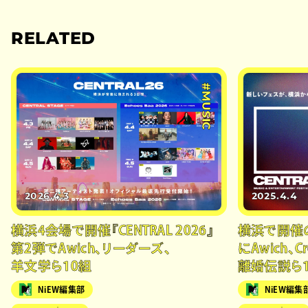
RELATED
#MUSIC
2026.4.3
2025.4.4
横浜4会場で開催『CENTRAL 2026』
横浜で開催の
第2弾でAwich、リーダーズ、
にAwich、Cr
羊文学ら10組
離婚伝説ら
NiEW編集部
NiEW編集