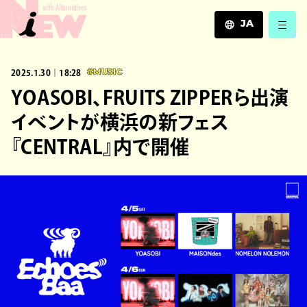
JA
JA
2025.1.30｜18:28
#MUSIC
EN
ZH
YOASOBI、FRUITS ZIPPERら出演
イベントが横浜の新フェス
『CENTRAL』内で開催