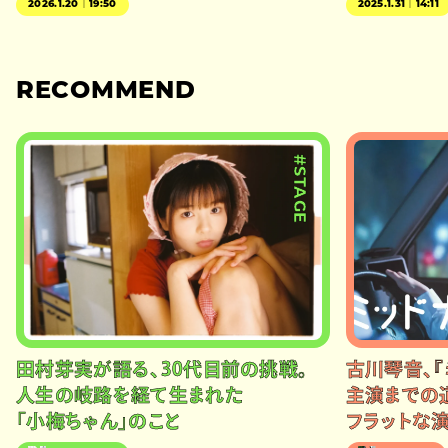
2026.1.20｜19:50
2025.1.31｜14:11
RECOMMEND
#STAGE
田村芽実が語る、30代目前の挑戦。
古川琴音、『
人生の岐路を経て生まれた
主演までの
「小梅ちゃん」のこと
フラットな