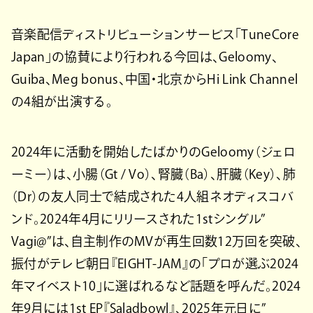
音楽配信ディストリビューションサービス「TuneCore
Japan」の協賛により行われる今回は、Geloomy、
Guiba、Meg bonus、中国・北京からHi Link Channel
の4組が出演する。
2024年に活動を開始したばかりのGeloomy（ジェロ
ーミー）は、小腸（Gt / Vo）、腎臓（Ba）、肝臓（Key）、肺
（Dr）の友人同士で結成された4人組ネオディスコバ
ンド。2024年4月にリリースされた1stシングル”
Vagi@”は、自主制作のMVが再生回数12万回を突破、
振付がテレビ朝日『EIGHT-JAM』の「プロが選ぶ2024
年マイベスト10」に選ばれるなど話題を呼んだ。2024
年9月には1st EP『Saladbowl』、2025年元日に”