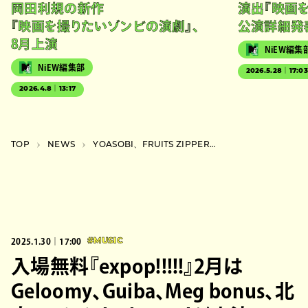
岡田利規の新作
演出『映画
『映画を撮りたいゾンビの演劇』、
公演詳細発
8月上演
NiEW編集
NiEW編集部
2026.5.28｜17:0
2026.4.8｜13:17
TOP
NEWS
YOASOBI、FRUITS ZIPPERら出演イベントが横浜の新フェス『CENTRAL』内で開催
2025.1.30｜17:00
#MUSIC
入場無料『expop!!!!!』2月は
Geloomy、Guiba、Meg bonus、北