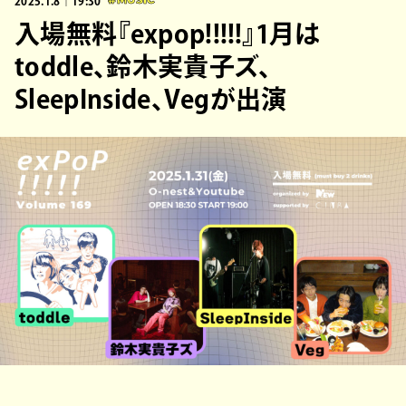
2025.1.8｜19:30
#MUSIC
入場無料『expop!!!!!』1月は
toddle、鈴木実貴子ズ、
SleepInside、Vegが出演