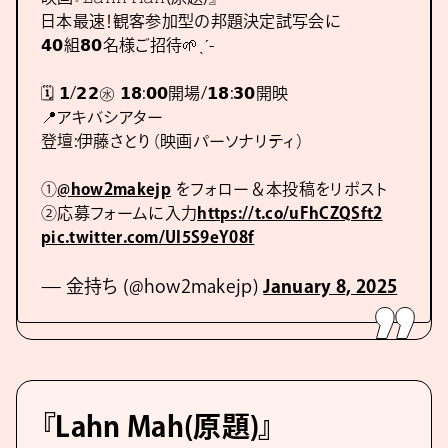
日本最速！観客参加型の邦題決定試写会に
𝟰𝟬組𝟴𝟬名様ご招待🌱ˎˊ-
🗓 𝟭/𝟮𝟮㊌ 𝟭𝟴:𝟬𝟬開場/𝟭𝟴:𝟯𝟬開映
📍アキバシアター
登壇:伊藤さとり（映画パーソナリティ）
①
@how2makejp
をフォロー＆本投稿をリポスト
②応募フォームに入力
https://t.co/uFhCZQSft2
pic.twitter.com/UI5S9eY08f
— 金持ち (@how2makejp)
January 8, 2025
『Lahn Mah(原題)』