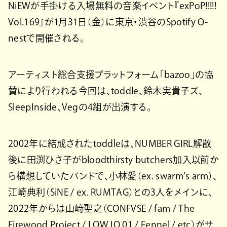
NiEWが手掛ける入場無料の音楽イベント『exPoP!!!!!
Vol.169』が1月31日（金）に東京・渋谷のSpotify O-
nestで開催される。
アーティスト総合支援プラットフォーム「bazoo」の協
賛により行われる今回は、toddle、鈴木実貴子ズ、
SleepInside、Vegの4組が出演する。
2002年に結成されたtoddleは、NUMBER GIRL解散
後に田渕ひさ子がbloodthirsty butchers加入以前か
ら構想していたバンドで、小林愛（ex. swarm’s arm）、
江崎典利（SiNE / ex. RUMTAG）との3人をメインに、
2022年からは山﨑聖之（CONFVSE / fam / The
Firewood Project / LOW IQ 01 / Fennel / etc）がサ