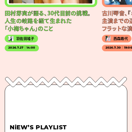
田村芽実が語る、30代目前の挑戦。
古川琴音、『
人生の岐路を経て生まれた
主演までの
「小梅ちゃん」のこと
フラットな
羽佐田瑤子
西森路代
2026.7.27｜14:00
2026.7.30｜19:0
NiEW’S PLAYLIST