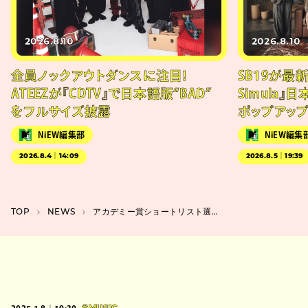
2026.8.10
2026.8.10
全員ノックアウトダンスに注目！
SB19が最新
ATEEZが『CDTV』で日本語版“BAD”
Simula』
をフルサイズ披露
ポップアッ
NiEW編集部
NiEW編集
2026.8.4｜14:09
2026.8.5｜19:39
TOP
NEWS
アカデミー賞ショートリスト選出のタイ映画『Lahn Mah』6月公開、邦題は投票で決定