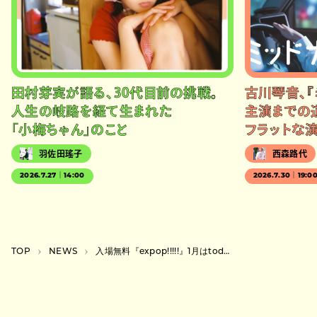
田村芽実が語る、30代目前の挑戦。
古川琴音、『
人生の岐路を経て生まれた
主演までの
「小梅ちゃん」のこと
フラットな
羽佐田瑤子
西森路代
2026.7.27｜14:00
2026.7.30｜19:0
TOP
NEWS
入場無料『expop!!!!!』1月はtoddle、鈴木実貴子ズ、SleepInside、Vegが出演