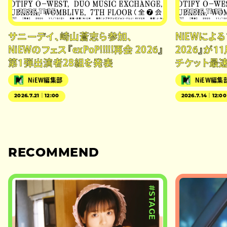
2026.11.15
2026.11.15
サニーデイ、崎山蒼志ら参加、
NiEWによるフ
NiEWのフェス『exPoP!!!!!再会 2026』
2026』が
第1弾出演者28組を発表
チケット最
NiEW編集部
NiEW編集
2026.7.21｜12:00
2026.7.14｜12:00
RECOMMEND
#STAGE