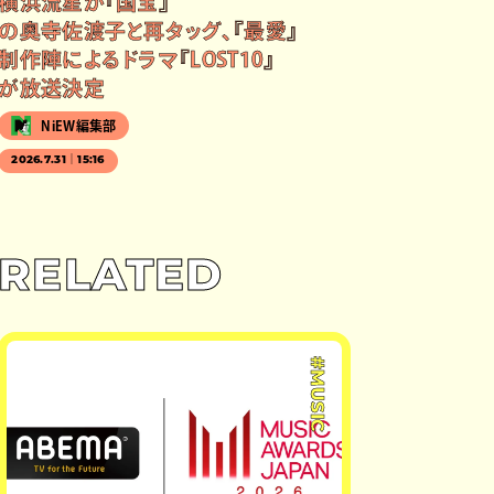
横浜流星が『国宝』
の奥寺佐渡子と再タッグ、『最愛』
制作陣によるドラマ『LOST10』
が放送決定
NiEW編集部
2026.7.31｜15:16
RELATED
#MUSIC