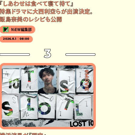
『しあわせは食べて寝て待て』
特集ドラマに大西利空らが出演決定。
飯島奈美のレシピも公開
NiEW編集部
2026.8.1｜08:00
3
#MOVIE