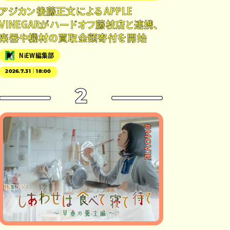
アジカン後藤正文によるAPPLE
VINEGARがハードオフ藤枝店と連携、
楽器や機材の買取金額寄付を開始
NiEW編集部
2026.7.31｜18:00
2
#MOVIE