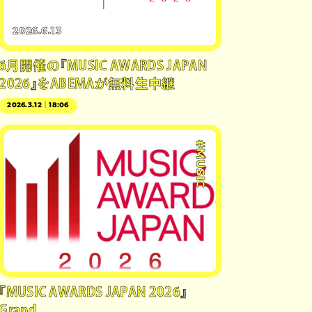
2026.6.13
6月開催の『MUSIC AWARDS JAPAN
2026』をABEMAが無料生中継
2026.3.12｜18:06
#MUSIC
『MUSIC AWARDS JAPAN 2026』
Grand