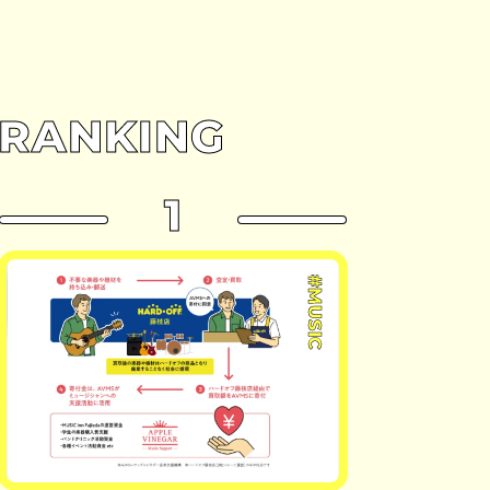
RANKING
1
#MUSIC