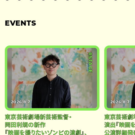
EVENTS
#STAGE
2026.8.7
2026.8.7
東京芸術劇場新芸術監督・
東京芸術劇
岡田利規の新作
演出『映画
『映画を撮りたいゾンビの演劇』、
公演詳細発