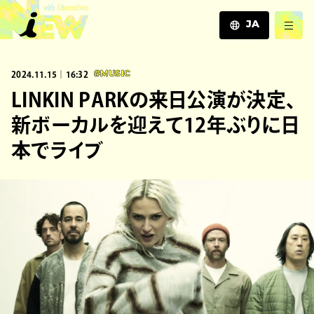
JA
JA
2024.11.15｜16:32
#MUSIC
EN
ZH
LINKIN PARKの来日公演が決定、
新ボーカルを迎えて12年ぶりに日
本でライブ