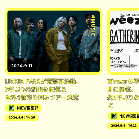
#MUSIC
2024.9.11
2027.2.12
LINKIN PARKが電撃再始動、
Weezer
7年ぶりの新曲を配信＆
月に開催、
世界6都市を回るツアー決定
約5年ぶり
に
NiEW編集部
NiEW編集
2024.9.6｜14:26
2026.8.6｜16:22