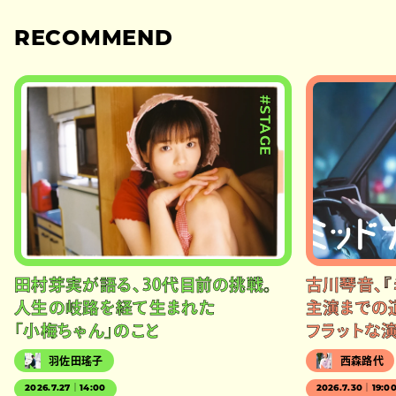
RECOMMEND
#STAGE
田村芽実が語る、30代目前の挑戦。
古川琴音、『
人生の岐路を経て生まれた
主演までの
「小梅ちゃん」のこと
フラットな
羽佐田瑤子
西森路代
2026.7.27｜14:00
2026.7.30｜19:0