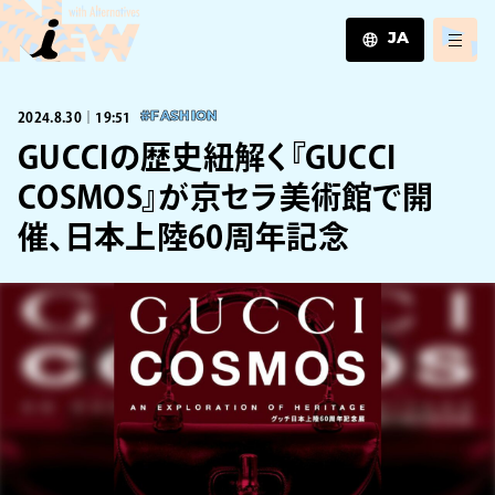
JA
JA
2024.8.30｜19:51
#FASHION
EN
ZH
GUCCIの歴史紐解く『GUCCI
COSMOS』が京セラ美術館で開
催、日本上陸60周年記念