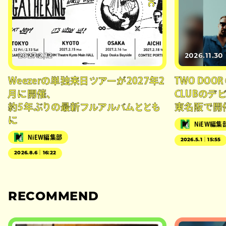
2027.2.12
2026.11.30
Weezerの単独来日ツアーが2027年2
TWO DOOR
月に開催、
CLUBの
約5年ぶりの最新フルアルバムととも
東名阪で開
に
NiEW編集
NiEW編集部
2026.5.1｜15:55
2026.8.6｜16:22
RECOMMEND