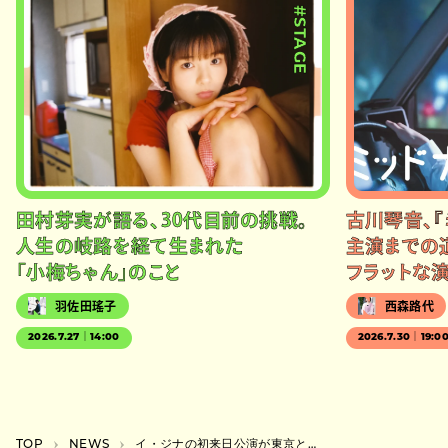
#STAGE
田村芽実が語る、30代目前の挑戦。
古川琴音、『
人生の岐路を経て生まれた
主演までの
「小梅ちゃん」のこと
フラットな
羽佐田瑤子
西森路代
2026.7.27｜14:00
2026.7.30｜19:0
TOP
NEWS
イ・ジナの初来日公演が東京と大阪で開催、韓国『K-POP STAR 4』で絶賛されたSSW