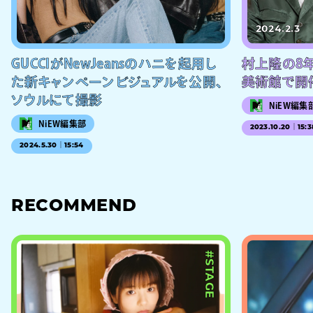
2024.2.3
GUCCIがNewJeansのハニを起用し
村上隆の8
た新キャンペーンビジュアルを公開、
美術館で開
ソウルにて撮影
NiEW編集
NiEW編集部
2023.10.20｜15:3
2024.5.30｜15:54
RECOMMEND
#STAGE