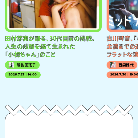
田村芽実が語る、30代目前の挑戦。
古川琴音、『
人生の岐路を経て生まれた
主演までの
「小梅ちゃん」のこと
フラットな
羽佐田瑤子
西森路代
2026.7.27｜14:00
2026.7.30｜19:0