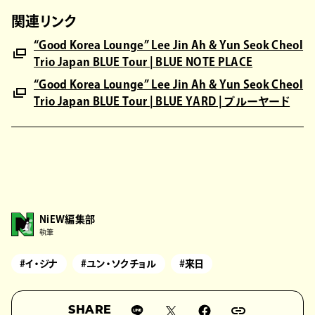
関連リンク
“Good Korea Lounge” Lee Jin Ah & Yun Seok Cheol
Trio Japan BLUE Tour | BLUE NOTE PLACE
“Good Korea Lounge” Lee Jin Ah & Yun Seok Cheol
Trio Japan BLUE Tour | BLUE YARD | ブルーヤード
NiEW編集部
執筆
#イ・ジナ
#ユン・ソクチョル
#来日
SHARE