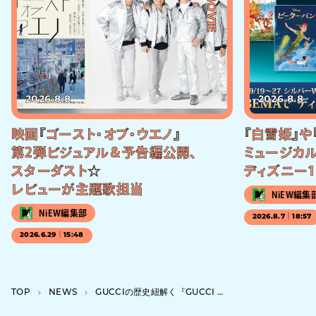
#MOVIE
2026.8.8
2026.8.8
映画『ゴースト・オブ・ウエノ』
『白雪姫』や
第2弾ビジュアル＆予告編公開、
ミュージカル
スターダスト☆
ディズニー1
レビューが主題歌担当
NiEW編集
NiEW編集部
2026.8.7｜18:57
2026.6.29｜15:48
TOP
NEWS
GUCCIの歴史紐解く『GUCCI COSMOS』が京セラ美術館で開催、日本上陸60周年記念