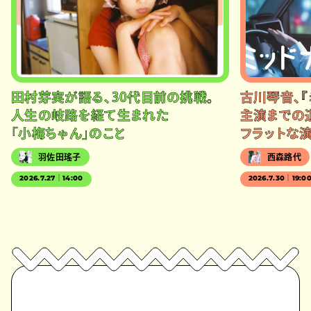
田村芽実が語る、30代目前の挑戦。
古川琴音、『
人生の岐路を経て生まれた
主演までの
「小梅ちゃん」のこと
フラットな
羽佐田瑤子
西森路代
2026.7.27｜14:00
2026.7.30｜19:0