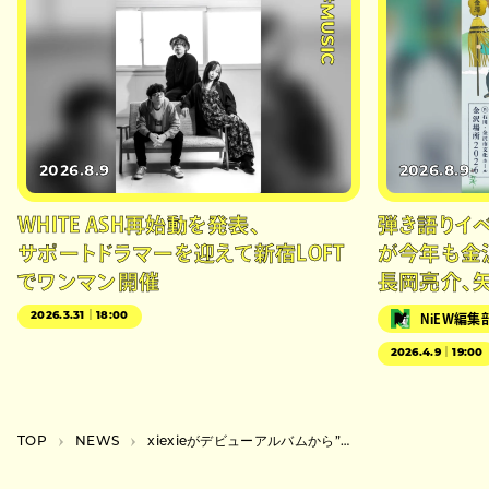
#MUSIC
2026.8.9
2026.8.9
WHITE ASH再始動を発表、
弾き語りイベン
サポートドラマーを迎えて新宿LOFT
が今年も金
でワンマン開催
長岡亮介、
2026.3.31｜18:00
NiEW編集
2026.4.9｜19:00
TOP
NEWS
xiexieがデビューアルバムから”my time”を先行配信、レコ発ツアー＆インストアも決定