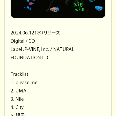
2024.06.12（水）リリース
Digital / CD
Label：P-VINE, Inc. / NATURAL
FOUNDATION LLC.
Tracklist
1. please me
2. UMA
3. Nile
4. City
5. 眠民