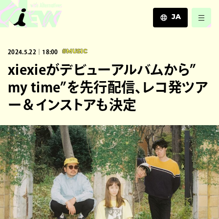
JA
JA
2024.5.22｜18:00
#MUSIC
EN
ZH
xiexieがデビューアルバムから”
my time”を先行配信、レコ発ツア
ー＆インストアも決定