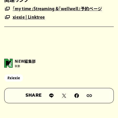
「my time」Streaming &『wellwell』予約ページ
xiexie | Linktree
NiEW編集部
執筆
#xiexie
SHARE