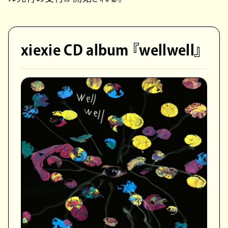
xiexie CD album 『wellwell』