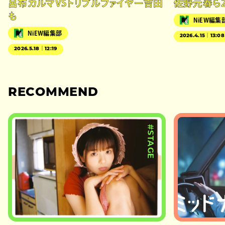
呂布カルマVSトリプルファイヤー吉田
佐野元春ら
も
NiEW編集
NiEW編集部
2026.4.15｜13:08
2026.5.18｜12:19
RECOMMEND
#STAGE