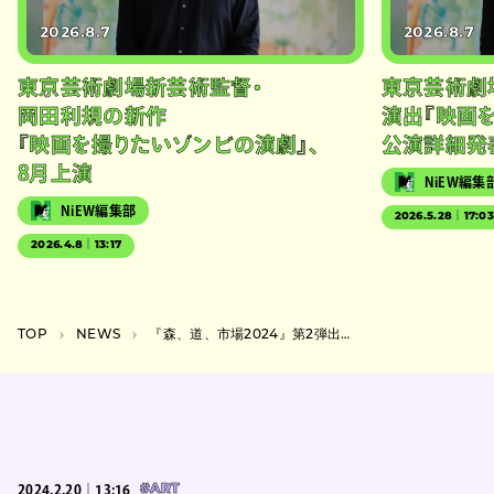
2026.8.7
2026.8.7
東京芸術劇場新芸術監督・
東京芸術劇
岡田利規の新作
演出『映画
『映画を撮りたいゾンビの演劇』、
公演詳細発
8月上演
NiEW編集
NiEW編集部
2026.5.28｜17:0
2026.4.8｜13:17
TOP
NEWS
『森、道、市場2024』第2弾出演者にMFS、Kroi、Jun Inagawa、岸田繁ら15組
2024.2.20｜13:16
#ART