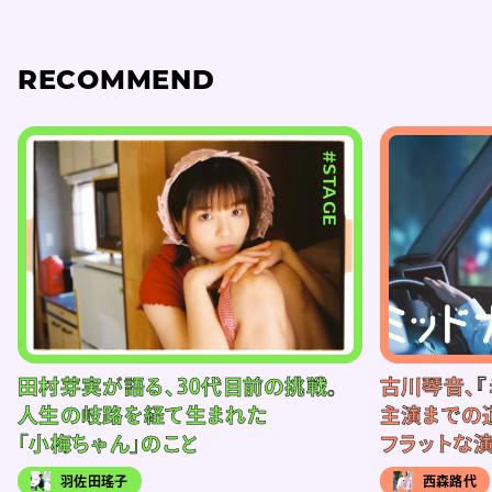
RECOMMEND
#STAGE
田村芽実が語る、30代目前の挑戦。
古川琴音、『
人生の岐路を経て生まれた
主演までの
「小梅ちゃん」のこと
フラットな
羽佐田瑤子
西森路代