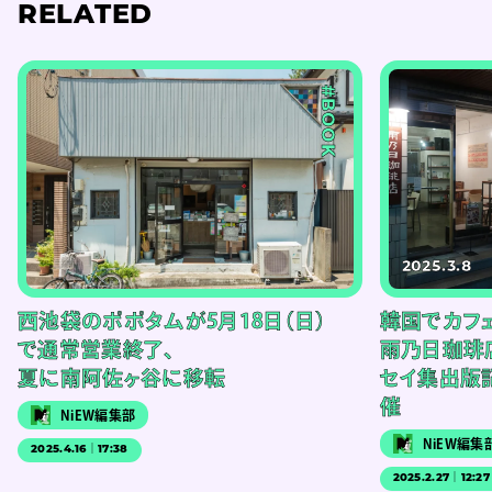
RELATED
#BOOK
2025.3.8
西池袋のポポタムが5月18日（日）
韓国でカフェ
で通常営業終了、
雨乃日珈琲
夏に南阿佐ヶ谷に移転
セイ集出版
催
NiEW編集部
NiEW編集
2025.4.16｜17:38
2025.2.27｜12:27