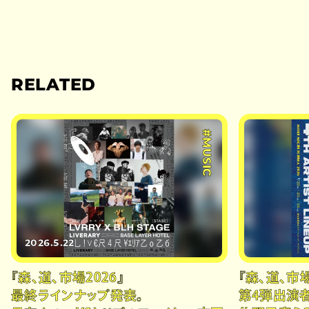
RELATED
#MUSIC
2026.5.22
『森、道、市場2026』
『森、道、市場
最終ラインナップ発表。
第4弾出演者