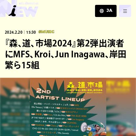
JA
JA
2024.2.20｜15:30
#MUSIC
EN
ZH
『森、道、市場2024』第2弾出演者
にMFS、Kroi、Jun Inagawa、岸田
繁ら15組