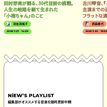
田村芽実が語る、30代目前の挑戦。
古川琴音、『
人生の岐路を経て生まれた
主演までの
「小梅ちゃん」のこと
フラットな
羽佐田瑤子
西森路代
2026.7.27｜14:00
2026.7.30｜19:0
NiEW’S PLAYLIST
編集部がオススメする音楽を随時更新中🆕