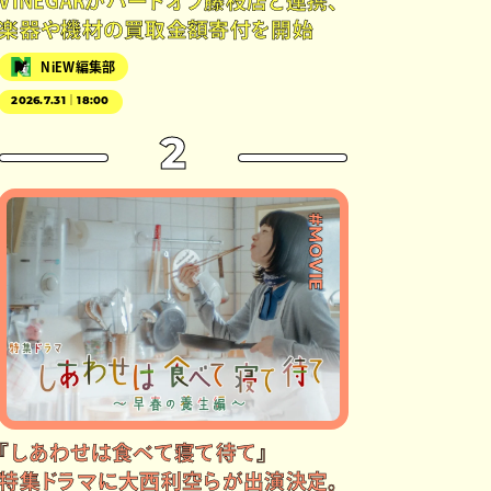
VINEGARがハードオフ藤枝店と連携、
楽器や機材の買取金額寄付を開始
NiEW編集部
2026.7.31｜18:00
2
#MOVIE
『しあわせは食べて寝て待て』
特集ドラマに大西利空らが出演決定。