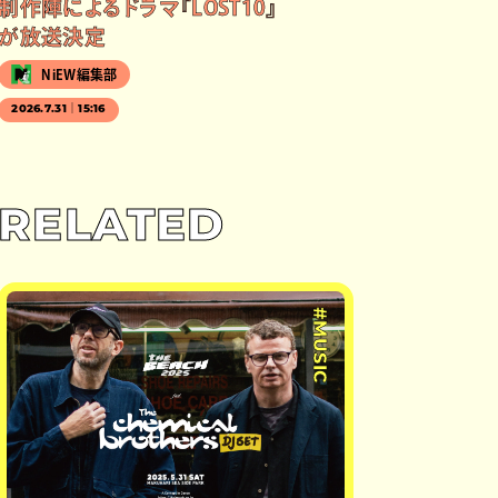
制作陣によるドラマ『LOST10』
が放送決定
NiEW編集部
2026.7.31｜15:16
RELATED
#MUSIC