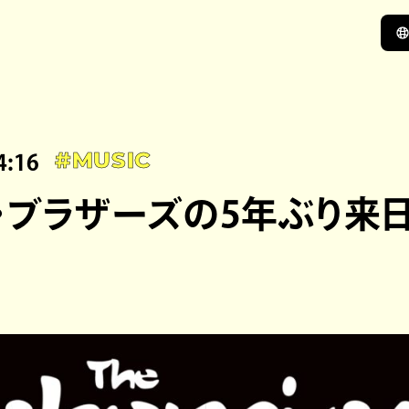
4:16
#MUSIC
・ブラザーズの5年ぶり来
定