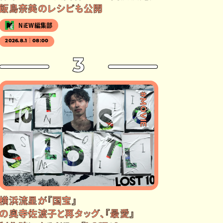
飯島奈美のレシピも公開
NiEW編集部
2026.8.1｜08:00
3
#MOVIE
横浜流星が『国宝』
の奥寺佐渡子と再タッグ、『最愛』