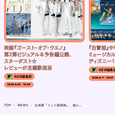
#MOVIE
2026.8.8
2026.8.8
映画『ゴースト・オブ・ウエノ』
『白雪姫』や
第2弾ビジュアル＆予告編公開、
ミュージカル
スターダスト☆
ディズニー1
レビューが主題歌担当
NiEW編集
NiEW編集部
2026.8.7｜18:57
2026.6.29｜15:48
TOP
NEWS
企画展『インド細密画』、個人コレクションから約120点展示