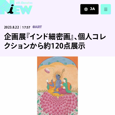
JA
JA
2023.8.22｜17:57
#ART
EN
ZH
企画展『インド細密画』、個人コレ
クションから約120点展示