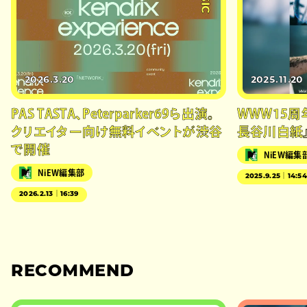
2026.3.20
2025.11.20
PAS TASTA、Peterparker69ら出演。
WWW15周年
クリエイター向け無料イベントが渋谷
長谷川白紙
で開催
NiEW編集
NiEW編集部
2025.9.25｜14:5
2026.2.13｜16:39
RECOMMEND