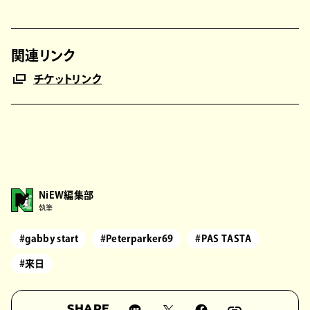
関連リンク
チケットリンク
NiEW編集部
執筆
#gabby start
#Peterparker69
#PAS TASTA
#来日