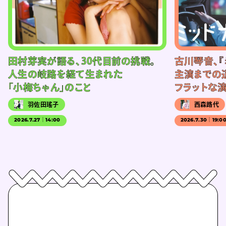
田村芽実が語る、30代目前の挑戦。
古川琴音、『
人生の岐路を経て生まれた
主演までの
「小梅ちゃん」のこと
フラットな
羽佐田瑤子
西森路代
2026.7.27｜14:00
2026.7.30｜19:0