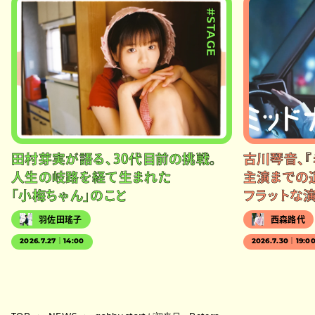
#STAGE
田村芽実が語る、30代目前の挑戦。
古川琴音、『
人生の岐路を経て生まれた
主演までの
「小梅ちゃん」のこと
フラットな
羽佐田瑤子
西森路代
2026.7.27｜14:00
2026.7.30｜19:0