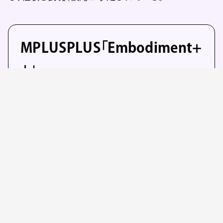
MPLUSPLUS「Embodiment+
+」
会期：2023年9月16日（土）～11月19日（日）
13:00～19:00
※入場無料
※月曜休館（祝日の場合は開館、翌平日休館）
会場：シビック・クリエイティブ・ベース東京
［CCBT］
主催：東京都、公益財団法人東京都歴史文化
財団 アーツカウンシル東京 シビック・クリエイ