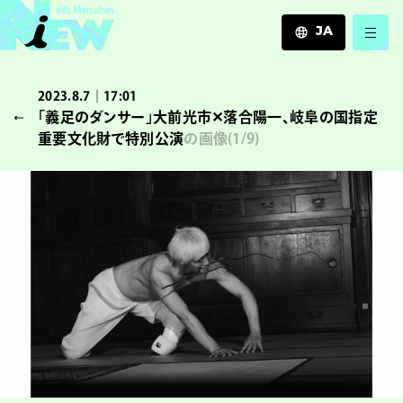
JA
JA
2023.8.7｜17:01
EN
「義足のダンサー」大前光市✕落合陽一、岐阜の国指定
ZH
重要文化財で特別公演
の画像
(
1
/9)