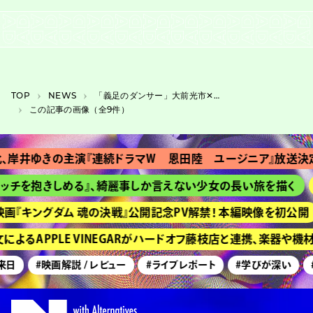
TOP
NEWS
「義足のダンサー」大前光市✕落合陽一、岐阜の国指定重要文化財で特別公演
この記事の画像（全9件）
、岸井ゆきの主演『連続ドラマＷ 恩田陸 ユージニア』放送決定
ッチを抱きしめる』、綺麗事しか言えない少女の長い旅を描く
画『キングダム 魂の決戦』公開記念PV解禁！ 本編映像を初公開
によるAPPLE VINEGARがハードオフ藤枝店と連携、楽器や
来日
#映画解説 / レビュー
#ライブレポート
#学びが深い