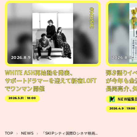
#MUSIC
2026.8.9
2026.8.9
WHITE ASH再始動を発表、
弾き語りイベン
サポートドラマーを迎えて新宿LOFT
が今年も金
でワンマン開催
長岡亮介、
2026.3.31｜18:00
NiEW編集
2026.4.9｜19:00
TOP
NEWS
『SKIPシティ国際Dシネマ映画祭2023』、国際コンペティションのグランプリはシリア映画『この苗が育つ頃に』