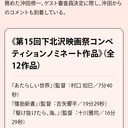
務めた沖⽥修⼀。ゲスト審査員決定に際し、沖⽥から
のコメントも到着している。
《第15回下北沢映画祭コンペ
ティションノミネート作品》（全
12作品）
『あたらしい世界』（監督︓村⼝ 知⺒／7分40
秒）
『懐胎新書』（監督︓吉⽮響平／19分29秒）
『駆け抜けたら、海。』（監督︓⼗川雅司／16分
29秒）