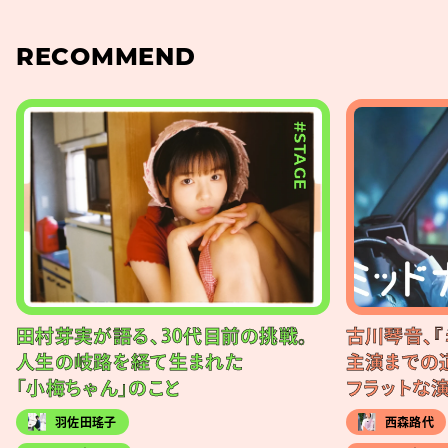
RECOMMEND
#STAGE
田村芽実が語る、30代目前の挑戦。
古川琴音、『
人生の岐路を経て生まれた
主演までの
「小梅ちゃん」のこと
フラットな
羽佐田瑤子
西森路代