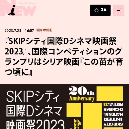
JA
JA
2023.7.25｜16:07
#MOVIE
EN
ZH
『SKIPシティ国際Dシネマ映画祭
2023』、国際コンペティションのグ
ランプリはシリア映画『この苗が育
つ頃に』