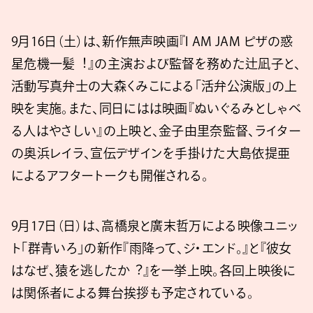
9⽉16⽇（⼟）は、新作無声映画『I AM JAM ピザの惑
星危機⼀髪︕』の主演および監督を務めた辻凪⼦と、
活動写真弁⼠の⼤森くみこによる「活弁公演版」の上
映を実施。また、同⽇にはは映画『ぬいぐるみとしゃべ
る⼈はやさしい』の上映と、⾦⼦由⾥奈監督、ライター
の奥浜レイラ、宣伝デザインを⼿掛けた⼤島依提亜
によるアフタートークも開催される。
9⽉17⽇（⽇）は、⾼橋泉と廣末哲万による映像ユニッ
ト「群⻘いろ」の新作『⾬降って、ジ・エンド。』と『彼⼥
はなぜ、猿を逃したか︖』を⼀挙上映。各回上映後に
は関係者による舞台挨拶も予定されている。