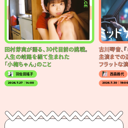
田村芽実が語る、30代目前の挑戦。
古川琴音、『
人生の岐路を経て生まれた
主演までの
「小梅ちゃん」のこと
フラットな
羽佐田瑤子
西森路代
2026.7.27｜14:00
2026.7.30｜19:0