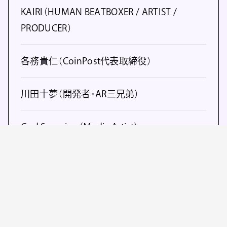
KAIRI（HUMAN BEATBOXER / ARTIST /
PRODUCER）
各務貴仁（CoinPost代表取締役）
川田十夢（開発者･AR三兄弟）
God Scorpion（Media Artist）
齊藤陽介（株式会社スクウェア・エニックス / 取
締役兼執行役員/エグゼクティブ・プロデューサ
ー）
書道家 万美（書道家）