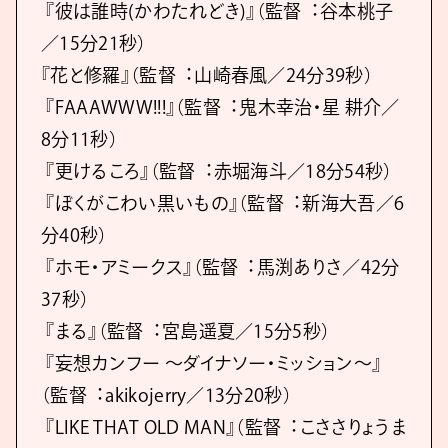
『彼は誰時(かわたれどき)』（監督︓⾕本桃⼦
／15分21秒）
『花と修羅』（監督︓⼭崎春⾵／24分39秒）
『FAAAWWW!!!』（監督︓⻤⽊幸治・星 耕介／
8分11秒）
『更けるころ』（監督︓⾚堀海⽃／18分54秒）
『ぼくがこわい⿊いもの』（監督︓新海⼤吾／6
分40秒）
『ホモ・アミークス』（監督︓⾺渕ありさ／42分
37秒）
『まる』（監督︓宮島遥夏／15分5秒）
『妄想カンフー 〜ダイナソー・ミッション〜』
（監督︓akikojerry／13分20秒）
『LIKE THAT OLD MAN』（監督︓こささりょうま