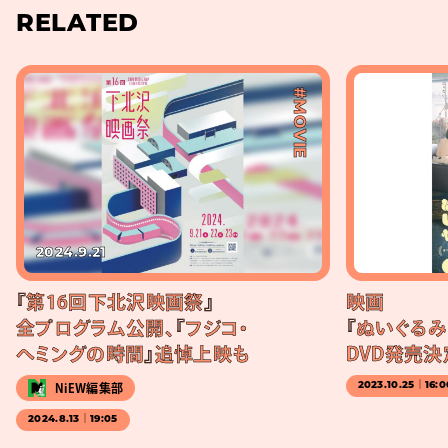
RELATED
#MOVIE
2024.9.21
『第16回下北沢映画祭』
映画
全プログラム公開、『フジコ・
『ぬいぐる
ヘミングの時間』追悼上映も
DVD発売決
2023.10.25｜16:0
NiEW編集部
2024.8.13｜19:05