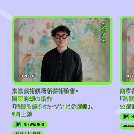
#STAGE
2026.8.7
202
東京芸術劇場新芸術監督・
東京
岡田利規の新作
『映
『映画を撮りたいゾンビの演劇』、
公演
8月上演
NiEW編集部
2026.
2026.4.8｜13:17