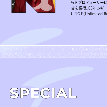
らをプロデューサーに迎え
賞を獲得。03年ジギ
U.R.G.E（Unlimit
SPECIAL