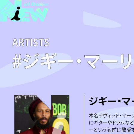
A­R­T­I­S­T­S
#ジギー・マー
ジギー・マ
本名デヴィッド・マー
にギターやドラムなど
ーという名前は敬愛す