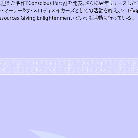
た名作『Conscious Party』を発表。さらに翌年リリースした”One
ー・マーリー&ザ・メロディメイカーズとしての活動を終え、ソロ作
ed Resources Giving Enlightenment）というも活動も行っている。