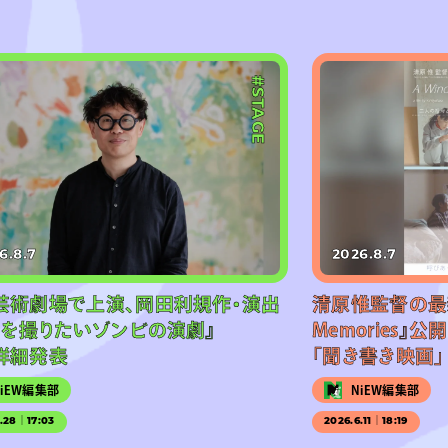
#STAGE
6.8.7
2026.8.7
芸術劇場で上演、岡田利規作・演出
清原惟監督の最新作
画を撮りたいゾンビの演劇』
Memories』
詳細発表
「聞き書き映画」
NiEW編集部
NiEW編集部
5.28｜17:03
2026.6.11｜18:19