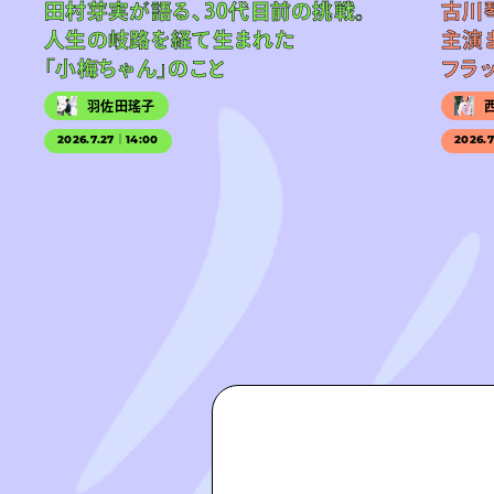
田村芽実が語る、30代目前の挑戦。
古川
人生の岐路を経て生まれた
主演
「小梅ちゃん」のこと
フラ
羽佐田瑤子
2026.7.27｜14:00
2026.