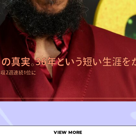
の真実。36年という短い生涯をかけ
興収2週連続1位に
VIEW MORE