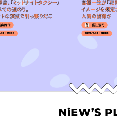
琴音、『ミッドナイトタクシー』
高橋一生が『犯
までの道のり。
イメージを規定
ットな演技で引っ張りだこ
人間の複雑さ
西森路代
張江浩司
7.30｜19:00
2026.7.30｜18:00
NiEW’S P