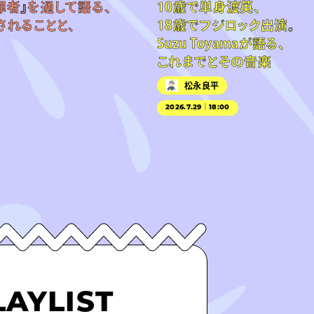
罪者』を通して語る、
10歳で単身渡英、
されることと、
18歳でフジロック出演。
Suzu Toyamaが語る、
これまでとその音楽
松永良平
2026.7.29｜18:00
LAYLIST