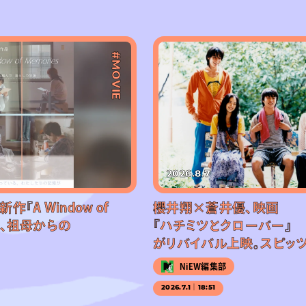
#MOVIE
2026.8.7
『A Window of
櫻井翔×蒼井優、映画
公開、祖母からの
『ハチミツとクローバー』
がリバイバル上映。スピッ
NiEW編集部
2026.7.1｜18:51