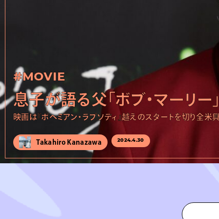
#MOVIE
息子が語る父「ボブ・マーリー」
映画は『ボヘミアン・ラプソディ』越えのスタートを切り全米
2024.
4.30
Takahiro Kanazawa