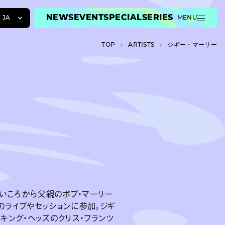
NEWS
EVENT
SPECIAL
SERIES
JA
MENU
JA
TOP
A­R­T­I­S­T­S
ジギー・マーリー
EN
ZH
幼いころから父親のボブ・マーリー
のライブやセッションに参加。ジギ
キング・へッズのクリス・フランツ