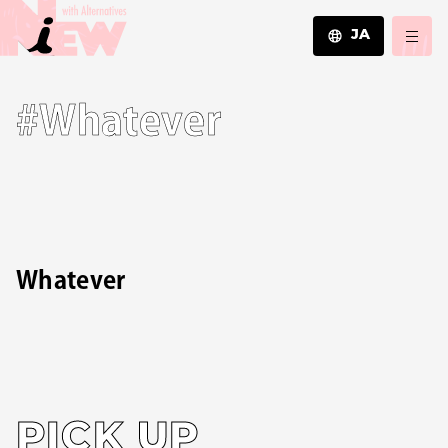
JA
JA
#Whatever
EN
ZH
Whatever
PICK UP