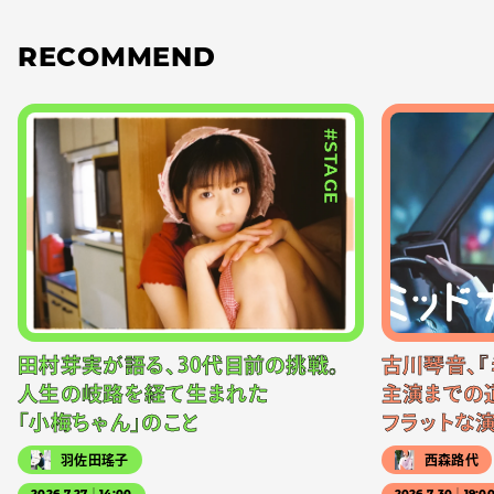
RECOMMEND
#STAGE
田村芽実が語る、30代目前の挑戦。
古川琴音、『
人生の岐路を経て生まれた
主演までの
「小梅ちゃん」のこと
フラットな
羽佐田瑤子
西森路代