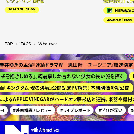
でワンマン開催
長岡亮介、
2026.3.31｜18:00
NiEW編集
2026.4.9｜19:00
TOP
T­A­G­S
Whatever
岸井ゆきの主演『連続ドラマＷ 恩田陸 ユージニア』放送決定
チを抱きしめる』、綺麗事しか言えない少女の長い旅を描く
H
『キングダム 魂の決戦』公開記念PV解禁！ 本編映像を初公開
よるAPPLE VINEGARがハードオフ藤枝店と連携、楽器や機
日
#映画解説 / レビュー
#ライブレポート
#学びが深い
#