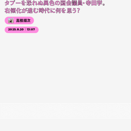
タブーを恐れぬ異色の国会議員・寺田学。
右傾化が進む時代に何を思う？
高根順次
2025.8.20｜13:07