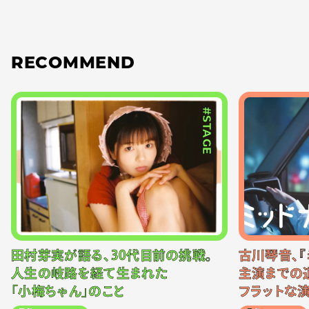
RECOMMEND
#STAGE
田村芽実が語る、30代目前の挑戦。
古川琴音、『
人生の岐路を経て生まれた
主演までの
「小梅ちゃん」のこと
フラットな