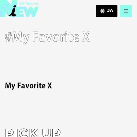
JA
JA
#My Favorite X
EN
ZH
My Favorite X
PICK UP