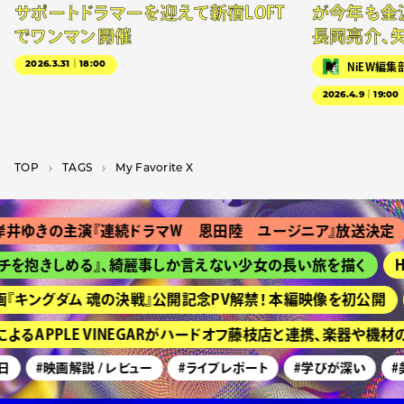
サポートドラマーを迎えて新宿LOFT
が今年も金
でワンマン開催
長岡亮介、
2026.3.31｜18:00
NiEW編集
2026.4.9｜19:00
TOP
T­A­G­S
My Favorite X
井ゆきの主演『連続ドラマＷ 恩田陸 ユージニア』放送決定
を抱きしめる』、綺麗事しか言えない少女の長い旅を描く
HI
『キングダム 魂の決戦』公開記念PV解禁！ 本編映像を初公開
るAPPLE VINEGARがハードオフ藤枝店と連携、楽器や機材
#映画解説 / レビュー
#ライブレポート
#学びが深い
#美