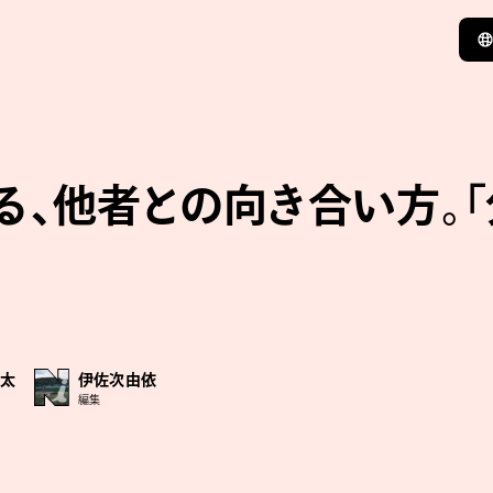
、他者との向き合い方。「
敬太
伊佐次由依
編集