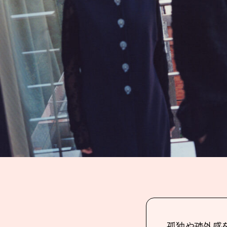
孤独や疎外感