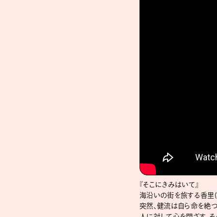
『そこにきみはいて』
海沿いの街を旅する⾹⾥(
突然、健流は⾃ら命を絶
⼈に対して⼼を閉ざす。そ