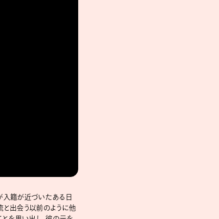
だが⼊籍が近づいたある⽇
流と出会う以前のように他
ことを思い出し、彼の元を