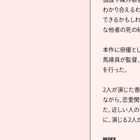
わかり合えるわ
できるかもしれ
な他者の死の
本作に俳優と
⾺靖具が監督
を行った。
2人が演じた⾹
ながら、恋愛
た、近しい人
に、演じる2人
INDEX