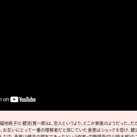
福地桃⼦)と健流(寛⼀郎)は、恋⼈というより、どこか家族のようだった。
つ。お互いにとって⼀番の理解者だと信じていた⾹⾥はショックを受け、健
んな中、⾹⾥は健流の親友であったという作家・中野慎吾(中川⿓太郎)の