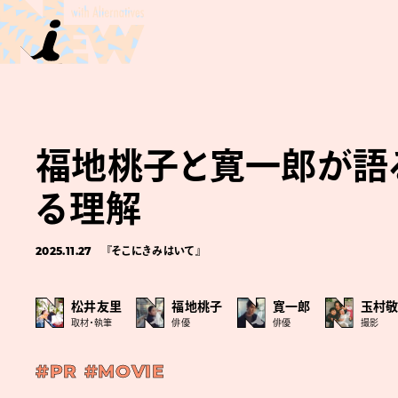
福地桃子と寛一郎が語る
る理解
2025.11.27
『そこにきみはいて』
松井友里
福地桃⼦
寛⼀郎
玉村
取材・執筆
俳優
俳優
撮影
#PR
#MOVIE