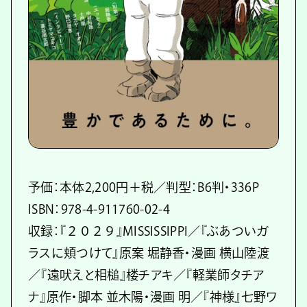
予価：本体2,200円＋税／判型：B6判・336P
ISBN：978-4-911760-02-4
収録：『２０２９』MISSISSIPPI／『ぶあついガ
ラスに頬つけて』原案 堀静香・漫画 横山陸渡
／『遠吠えと相槌』楼チアキ／『軽業師タチア
ナ』原作・脚本 並木陽・漫画 明／『神様』七野ワ