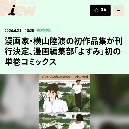
JA
JA
2026.6.25｜18:20
#BOOK
EN
ZH
漫画家・横山陸渡の初作品集が刊
行決定、漫画編集部「よすみ」初の
単巻コミックス