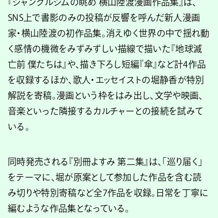
『ジャングルジムの眺め 横山陸渡漫画作品集』は、
SNS上で書影のみの投稿が反響を呼んだ新人漫画
家・横山陸渡の初作品集。消えゆく世界の中で揺れ動
く感情の機微をみずみずしい描線で描いた『地球滅
亡前 僕たちは』や、描き下ろし短編『傘』など計4作品
を収録するほか、歌人・エッセイストの堀静香が特別
解説を寄稿。漫画という枠をはみ出し、文学や映画、
音楽といった隣接するカルチャーとの接続を試みて
いる。
同時発売される『別冊よすみ 第二集』は、「巡り届く」
をテーマに、堀が原案として参加した作品を含む読
み切りや特別寄稿など全7作品を収録。日常を丁寧に
編むような作品集となっている。