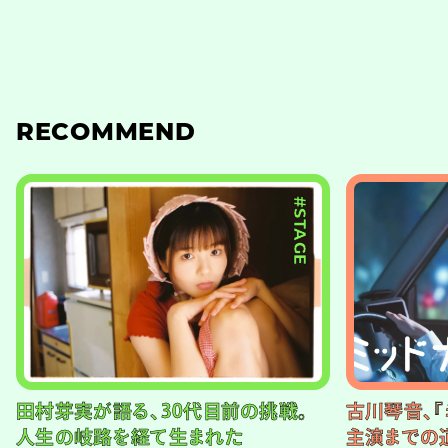
RECOMMEND
#STAGE
田村芽実が語る、30代目前の挑戦。
古川琴音、『
人生の岐路を経て生まれた
主演までの