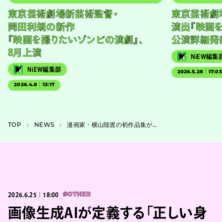
東京芸術劇場新芸術監督・
東京芸術劇
岡田利規の新作
演出『映画
『映画を撮りたいゾンビの演劇』、
公演詳細発
8月上演
NiEW編集
NiEW編集部
2026.5.28｜17:0
2026.4.8｜13:17
TOP
NEWS
漫画家・横山陸渡の初作品集が刊行決定、漫画編集部「よすみ」初の単巻コミックス
2026.6.25｜18:00
#OTHER
画像生成AIが定義する「正しい身